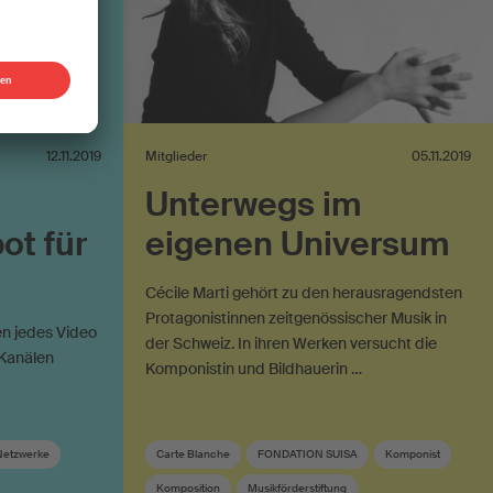
12.11.2019
Mitglieder
05.11.2019
Unterwegs im
ot für
eigenen Universum
Cécile Marti gehört zu den herausragendsten
Protagonistinnen zeitgenössischer Musik in
n jedes Video
der Schweiz. In ihren Werken versucht die
-Kanälen
Komponistin und Bildhauerin …
Netzwerke
Carte Blanche
FONDATION SUISA
Komponist
Komposition
Musikförderstiftung