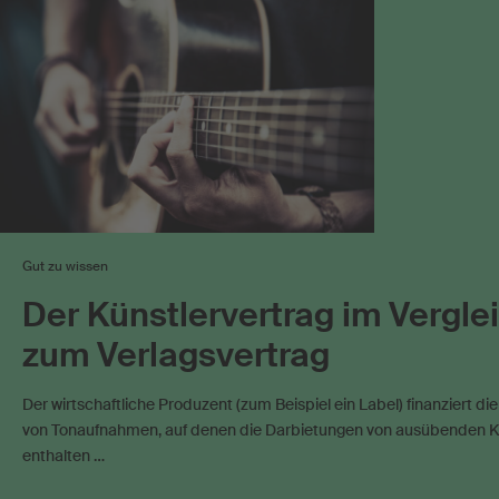
Musiknutzer
Online-Nutzung
Online-Video
Werknutzung im I
Verwandte Schutzrechte
Gut zu wissen
Der Künstlervertrag im Vergle
zum Verlagsvertrag
Der wirtschaftliche Produzent (zum Beispiel ein Label) finanziert di
von Tonaufnahmen, auf denen die Darbietungen von ausübenden K
enthalten …