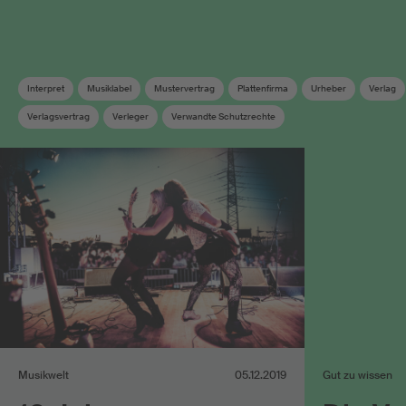
Interpret
Musiklabel
Mustervertrag
Plattenfirma
Urheber
Verlag
Verlagsvertrag
Verleger
Verwandte Schutzrechte
Musikwelt
05.12.2019
Gut zu wissen