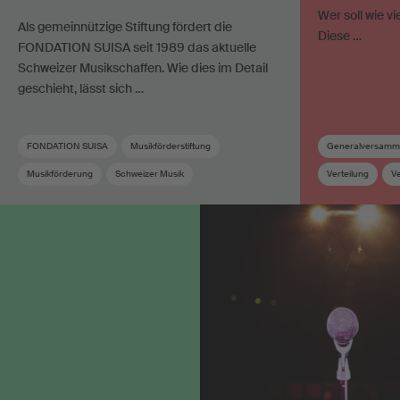
Wer soll wie v
Als gemeinnützige Stiftung fördert die
Diese …
FONDATION SUISA seit 1989 das aktuelle
Schweizer Musikschaffen. Wie dies im Detail
geschieht, lässt sich …
FONDATION SUISA
Musikförderstiftung
Generalversamm
Musikförderung
Schweizer Musik
Verteilung
V
Wahlen