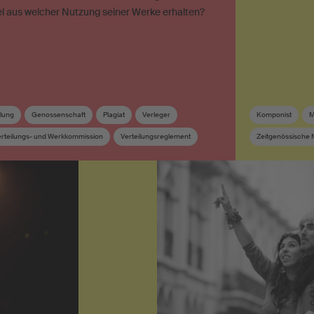
iel aus welcher Nutzung seiner Werke erhalten?
lung
Genossenschaft
Plagiat
Verleger
Komponist
M
erteilungs- und Werkkommission
Verteilungsreglement
Zeitgenössische 