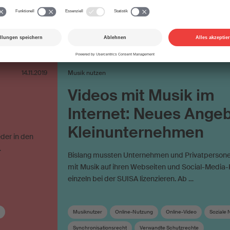
14.11.2019
Musik nutzen
Videos mit Musik im
Internet: Neues Angeb
Kleinunternehmen
der in den
…
Bislang mussten Unternehmen und Privatpersone
mit Musik auf ihren Webseiten und Social-Media
einzeln bei der SUISA lizenzieren. Ab …
Musiknutzer
Online-Nutzung
Online-Video
Soziale 
Synchronisationsrecht
Verwandte Schutzrechte