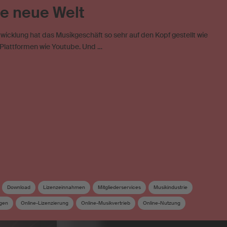
e neue Welt
icklung hat das Musikgeschäft so sehr auf den Kopf gestellt wie
 Plattformen wie Youtube. Und …
Download
Lizenzeinnahmen
Mitgliederservices
Musikindustrie
gen
Online-Lizenzierung
Online-Musikvertrieb
Online-Nutzung
ung
Streaming
Urheberrechtsvergütung
Verteilung