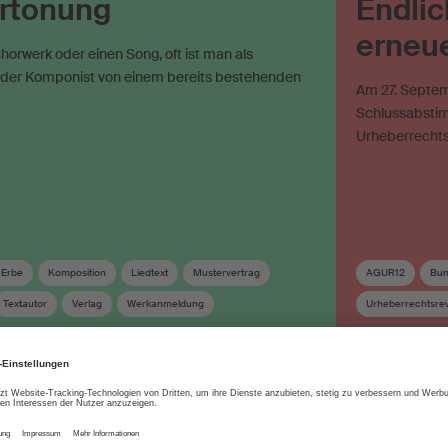
ertonung
Endlic
erneue
 Chorwerk oder einen Song, oft ist man als
der Komponist von einem bereits bestehenden
Am 27. Septem
Schlussabstim
Urheberrechts
Erbe
Komposition
Liedtext
Mustervertrag
AGUR12
Bun
Textautor
Verlag
Werkanmeldung
Urheberrechtsrev