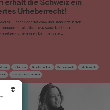
h erhält die Schweiz ein
rtes Urheberrecht!
ber 2019 haben der National- und Ständerat in den
mungen die Teilrevision des Schweizerischen
gesetzes gutgeheissen. Damit endete …
desrat
Diskussion
Geschäftsleitung
Swisscopyright
Urheberrecht
ision
Werknutzung im Internet