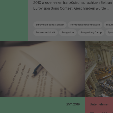
2010 wieder einen französischsprachigen Beitra
Eurovision Song Contest. Geschrieben wurde …
Eurovision Song Contest
Kompositionswettbewerb
Mitur
Schweizer Musik
Songwriter
Songwriting Camp
Spo
SRG SSR
SUISA Music Stories
SUISA-Mitglied
25.11.2019
Unternehmen