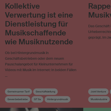
Kollektive
Rappen
Verwertung ist eine
Musikv
Dienstleistung für
Das Geschäft i
Musikschaffende
Urheberrechts
geprägt. Im zw
wie Musiknutzende
Ob bei Hintergrundmusik in
Geschäftsbetrieben oder dem neuen
Pauschalangebot für Kleinunternehmen für
Videos mit Musik im Internet: In beiden Fällen
…
Gemeinsamer Tarif
Geschäftsleitung
Joint Venture
Gewerbebetriebe
GT 3a
Hintergrundmusik
Musikindustrie
Kollektive Verwertung
Kundendienst
Online-Nutzung