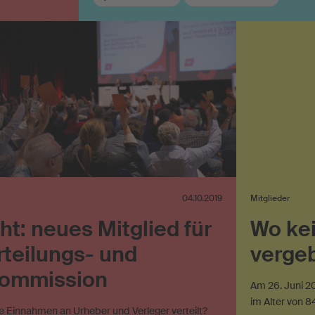
Werknutzung im Internet
04.10.2019
Mitglieder
t: neues Mitglied für
Wo kei
rteilungs- und
vergeb
ommission
Am 26. Juni 20
im Alter von 8
e Einnahmen an Urheber und Verleger verteilt?