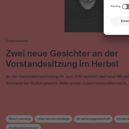
Unternehmen
Zwei neue Gesichter an der
Vorstandssitzung im Herbst
An der Generalversammlung im Juni 2019 wurden zwei neue Mitglie
Vorstand der SUISA gewählt. Beim ersten Zusammentreffen nach 
Direct Licensing
Unternehmensstrategie
Verwertungsgesellschaft
Vorstand
Vorstandskommission