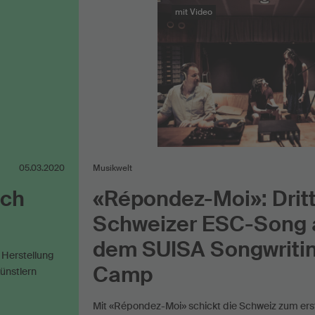
nternet
Verwaltungskost
mit Video
05.03.2020
Musikwelt
ich
«Répondez-Moi»: Drit
Schweizer ESC-Song 
dem SUISA Songwriti
e Herstellung
Camp
ünstlern
Mit «Répondez-Moi» schickt die Schweiz zum erst