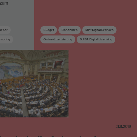
g zum
heber
Budget
Einnahmen
Mint Digital Services
nsoring
Online-Lizenzierung
SUISA Digital Licensing
Unternehmensstrategie
Verteilungs- und Werkkommission
Verteilungsreglement
Verwaltungskosten
Vorstand
Vorstandskommission
Wahlen
21.11.2019