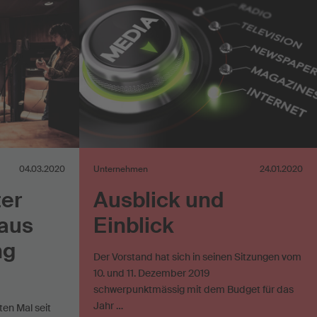
en
Werknutzung im Internet
04.03.2020
Unternehmen
24.01.2020
ter
Ausblick und
aus
Einblick
ng
Der Vorstand hat sich in seinen Sitzungen vom
10. und 11. Dezember 2019
schwerpunktmässig mit dem Budget für das
Jahr …
en Mal seit