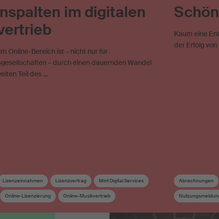
spalten im digitalen
Schön
ertrieb
Kaum eine Entw
der Erfolg von
m Online-Bereich ist – nicht nur für
gesellschaften – durch einen dauernden Wandel
eiten Teil des …
Lizenzeinnahmen
Lizenzvertrag
Mint Digital Services
Abrechnungen
Online-Lizenzierung
Online-Musikvertrieb
Nutzungsmeldun
Streaming
SUISA Digital Licensing
Urheberrecht
Quartalsabrechn