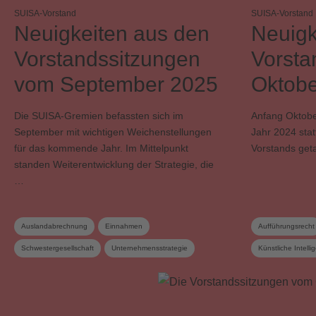
SUISA-Vorstand
SUISA-Vorstand
Neuigkeiten aus den
Neuigk
Vorstandssitzungen
Vorsta
vom September 2025
Oktobe
Die SUISA-Gremien befassten sich im
Anfang Oktober
September mit wichtigen Weichenstellungen
Jahr 2024 sta
für das kommende Jahr. Im Mittelpunkt
Vorstands get
standen Weiterentwicklung der Strategie, die
…
Auslandabrechnung
Einnahmen
Aufführungsrecht
Schwestergesellschaft
Unternehmensstrategie
Künstliche Intelli
Verwaltungskosten
Vorstand
Vorstand
Vorstandskommission
Wahrnehmungsvertrag