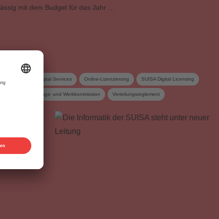
ssig mit dem Budget für das Jahr …
nahmen
Mint Digital Services
Online-Lizenzierung
SUISA Digital Licensing
ategie
Verteilungs- und Werkkommission
Verteilungsreglement
n
Vorstand
Vorstandskommission
Wahlen