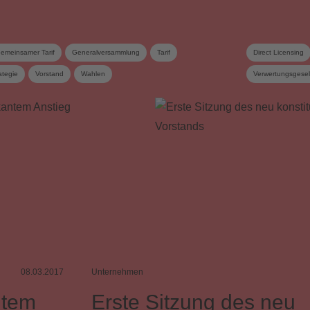
emeinsamer Tarif
Generalversammlung
Tarif
Direct Licensing
ategie
Vorstand
Wahlen
Verwertungsgesel
08.03.2017
Unternehmen
ntem
Erste Sitzung des neu