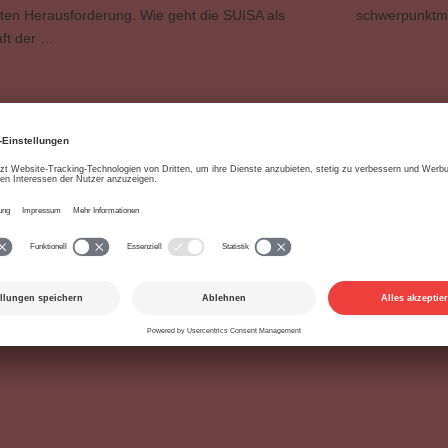
ten Herausforderung. Wie geht die SUISA als
schwerpunktmä
ft der …
esrat
Einnahmen
Fürsorgestiftung
Budget
Ein
Geschäftsleitung
Jahresrechnung
Kundenportal
Unternehmensstr
in Konto
Mitgliederservices
Unternehmensstrategie
Verwaltungskoste