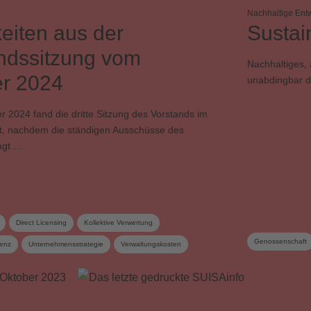
Nachhaltige Ent
eiten aus der
Sustai
ndssitzung vom
Nachhaltiges, 
r 2024
unabdingbar d
 2024 fand die dritte Sitzung des Vorstands im
tt, nachdem die ständigen Ausschüsse des
agt …
Direct Licensing
Kollektive Verwertung
Genossenschaft
genz
Unternehmensstrategie
Verwaltungskosten