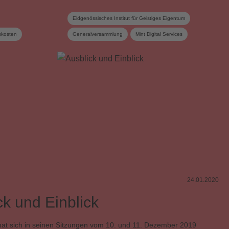
Eidgenössisches Institut für Geistiges Eigentum
skosten
Generalversammlung
Mint Digital Services
SESAC
Statuten
SUISA
Unternehmensstrategie
Verteilungsreglement
Vorstand
Vorstandskommission
Wahlen
24.01.2020
ck und Einblick
hat sich in seinen Sitzungen vom 10. und 11. Dezember 2019