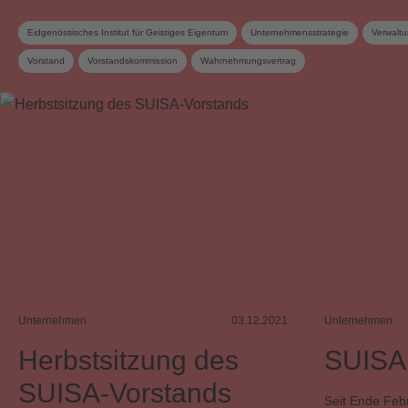
Eidgenössisches Institut für Geistiges Eigentum
Unternehmensstrategie
Verwalt
Vorstand
Vorstandskommission
Wahrnehmungsvertrag
Unternehmen
03.12.2021
Unternehmen
Herbstsitzung des
SUISA 
SUISA-Vorstands
Seit Ende Febr