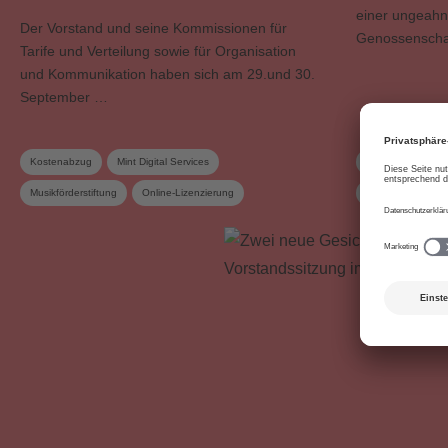
einer ungeahn
Der Vorstand und seine Kommissionen für
Genossenscha
Tarife und Verteilung sowie für Organisation
und Kommunikation haben sich am 29.und 30.
September …
Kostenabzug
Mint Digital Services
Budget
Bund
Musikförderstiftung
Online-Lizenzierung
Genossenschaft
Online-Nutzung
Stiftungsrat
Livemusik
Me
Unternehmensstrategie
Verteilung
Vorstand
Verteilungsreglement
Vorstand
Vorstandskommission