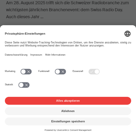
Am 28. August 2025 trifft sich die Schweizer Radiobranche zum
wichtigsten jährlichen Branchenevent: dem Swiss Radio Day.
Auch dieses Jahr …
Fachmesse
Künstliche Intelligenz
Sponsoring
Termine
Urheberrecht
Urheberrechtsvergütung