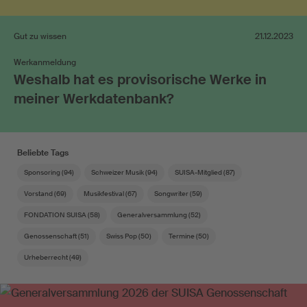
Gut zu wissen
21.12.2023
Werkanmeldung
Weshalb hat es provisorische Werke in
meiner Werkdatenbank?
Beliebte Tags
Sponsoring (94)
Schweizer Musik (94)
SUISA-Mitglied (87)
Vorstand (69)
Musikfestival (67)
Songwriter (59)
FONDATION SUISA (58)
Generalversammlung (52)
Genossenschaft (51)
Swiss Pop (50)
Termine (50)
Urheberrecht (49)