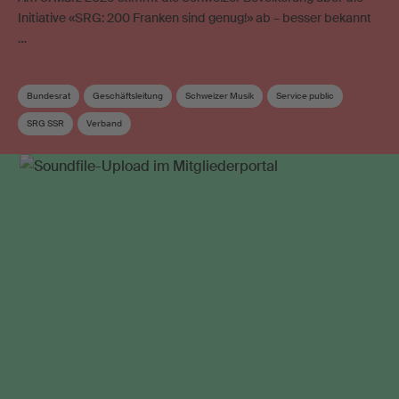
Initiative «SRG: 200 Franken sind genug!» ab – besser bekannt
…
Bundesrat
Geschäftsleitung
Schweizer Musik
Service public
SRG SSR
Verband