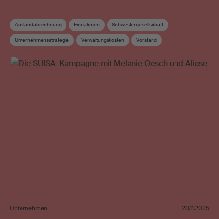
Auslandabrechnung
Einnahmen
Schwestergesellschaft
Unternehmensstrategie
Verwaltungskosten
Vorstand
Vorstandskommission
Wahrnehmungsvertrag
Unternehmen
20.11.2025