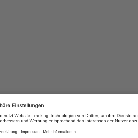
iting Camp in Lausanne
n in Lausanne: Musikschaffende mit registrierter Mitgliedschaft bei
ting Camp
Sponsoring