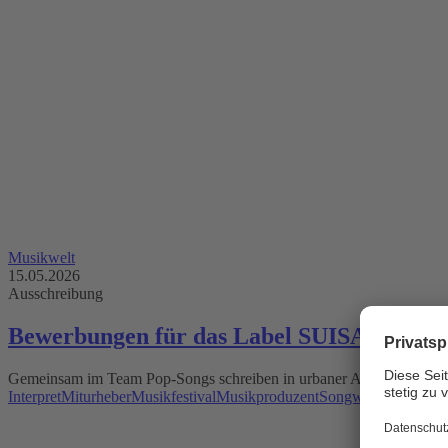
Musikwelt
15.05.2026
Ausschreibung
Bewerbungen für das Label SUISA Songwr
Gemeinsam im Team Pop-Songs schreiben in urbaner Atmosphäre mitte
Interpret
Miturheber
Musikfestival
Musikproduzent
Songwriter
Songwri