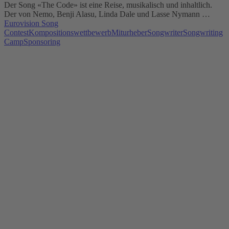
Der Song «The Code» ist eine Reise, musikalisch und inhaltlich.
Der von Nemo, Benji Alasu, Linda Dale und Lasse Nymann …
Eurovision Song
Contest
Kompositionswettbewerb
Miturheber
Songwriter
Songwriting
Camp
Sponsoring