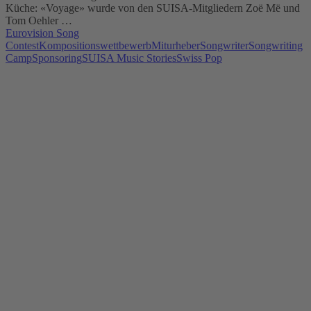
Küche: «Voyage» wurde von den SUISA-Mitgliedern Zoë Më und
Tom Oehler …
Eurovision Song
Contest
Kompositionswettbewerb
Miturheber
Songwriter
Songwriting
Camp
Sponsoring
SUISA Music Stories
Swiss Pop