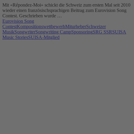
Mit «Répondez-Moi» schickt die Schweiz zum ersten Mal seit 2010
wieder einen französischsprachigen Beitrag zum Eurovision Song
Contest. Geschrieben wurde …
Eurovision Song
Contest
Kompositionswettbewerb
Miturheber
Schweizer
Musik
Songwriter
Songwriting Camp
Sponsoring
SRG SSR
SUISA
Music Stories
SUISA-Mitglied