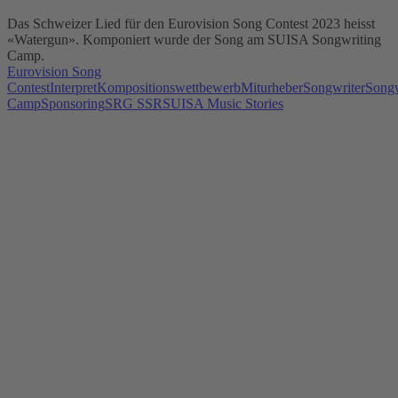
Das Schweizer Lied für den Eurovision Song Contest 2023 heisst
«Watergun». Komponiert wurde der Song am SUISA Songwriting
Camp.
Eurovision Song
Contest
Interpret
Kompositionswettbewerb
Miturheber
Songwriter
Songw
Camp
Sponsoring
SRG SSR
SUISA Music Stories