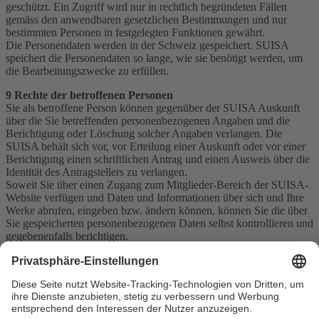
geschützt. Ein Zugriff wird nur in rechtlich begründeten Fällen
gemäss den anwendbaren gesetzlichen Bestimmungen und nur
bestimmten Personen in festgelegten Funktionen gewährt.
Die Personendaten werden in der Schweiz gespeichert. SUISA
speichert die Personendaten so lange, wie sie benötigt werden, um
die Bearbeitungszwecke zu erfüllen.
9 Rechte der betroffenen Personen
Sie als betroffene Person können gegenüber der SUISA Auskunft
über die Sie betreffenden personenbezogenen Angaben und die
Berichtigung oder Löschung solcher Angaben verlangen. Die
SUISA behält sich vor, vor Erteilung einer Auskunft oder vor einer
Berichtigung einen schriftlichen Antrag und einen Ausweis über die
Identität des Antragstellers zu verlangen.
Soweit Sie über einen Zugang zum Mitglieder-Bereich der SUISA-
Website verfügen und Daten und Informationen über sich und Ihre
Werke abrufen, eingeben bzw. ändern können, können Sie die über
Sie gespeicherten personenbezogenen Daten selbst kontrollieren und
gegebenenfalls berichtigen.
Gesuche sowie allfällige Fragen zum Datenschutz richten Sie an den
Rechtsdienst der SUISA:
SUISA Rechtsdienst
Bellariastrasse 82
8038 Zürich