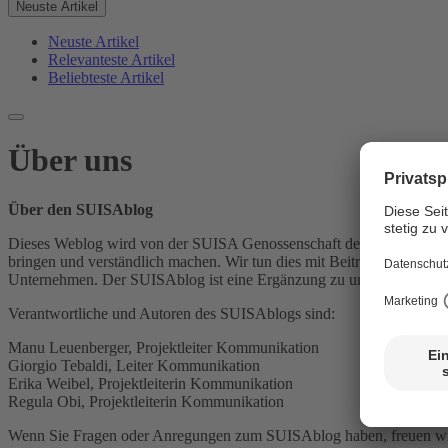
Neuste Artikel
Neuste Artikel
Relevanteste Artikel
Beliebteste Artikel
Über uns
Über den SUISAblog
Dieses Weblog wird von der SUISA Genossenschaft der Urheber und 
bringen und verständlich machen. Wir tun dies mit Beiträgen und Hin
Unternehmen. Der SUISAblog ist eine Ergänzung zu unserem bestehen
Verantwortliche und Autoren des SUISAblogs sind:
Manu Leuenberger, Projektleiter Kommunikation
Giorgio Tebaldi, Leiter Kommunikation
Erika Weibel, Projektleiterin Kommunikation
Regula Obi, Projektleiterin Kommunikation
Wenn Sie Fragen oder Anregungen zum SUISAblog haben, freuen wir