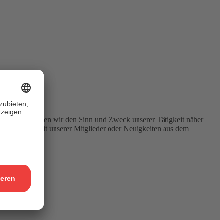
UISAblog wollen wir den Sinn und Zweck unserer Tätigkeit näher
 kreative Arbeit unserer Mitglieder oder Neuigkeiten aus dem