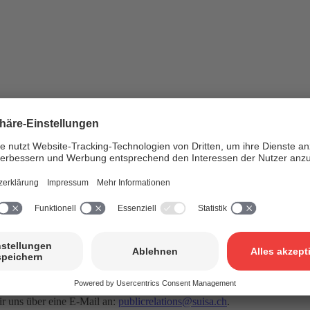
Verleger von Musik betrieben und zur Verfügung gestellt. Auf dem S
tergrundinformationen über das Urheberrecht, Lizenzierungsfragen, die
den Internetauftritt
www.suisa.ch
.
 uns über eine E-Mail an:
publicrelations@suisa.ch
.