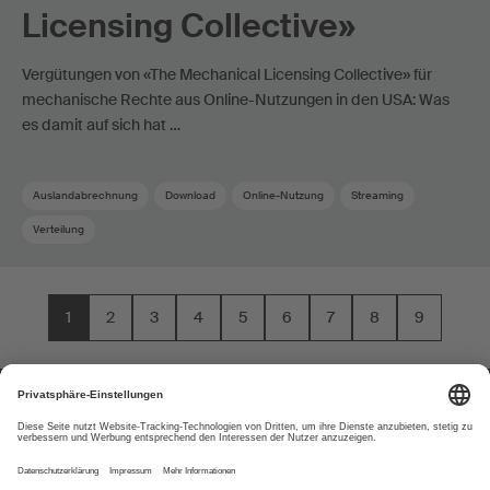
Licensing Collective»
Vergütungen von «The Mechanical Licensing Collective» für
mechanische Rechte aus Online-Nutzungen in den USA: Was
es damit auf sich hat …
Auslandabrechnung
Download
Online-Nutzung
Streaming
Verteilung
1
2
3
4
5
6
7
8
9
Über uns
www.suisa.ch