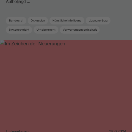
Aufholjagd …
Bundesrat
Diskussion
Künstliche Intelligenz
Lizenzvertrag
Swisscopyright
Urheberrecht
Verwertungsgesellschaft
Unternehmen
11.06.2024