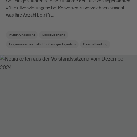
Seit einigen Jahren ist eine Zunahme der Fälle von sogenannten
«Direktlizenzierungen» bei Konzerten zu verzeichnen, sowohl
was ihre Anzahl betrifft …
Aufführungsrecht
Direct Licensing
Eidgenössisches Institut für Geistiges Eigentum
Geschäftsleitung
Kollektive Verwertung
Konzert
Konzertveranstalter
Urheberrecht