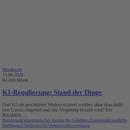
Musikwelt
15.06.2026
KI und Musik
KI-Regulierung: Stand der Dinge
Darf KI mit geschützten Werken trainiert werden, ohne dass dafür
eine Lizenz eingeholt und eine Vergütung bezahlt wird? Ein
Rückblick …
Bundesrat
Eidgenössisches Institut für Geistiges Eigentum
Künstliche
Intelligenz
Urheberrecht
Urheberrechtsvergütung