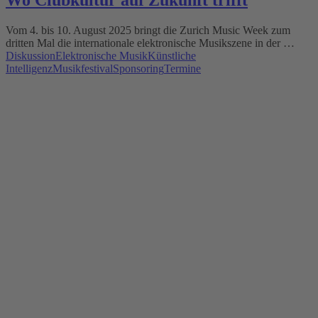
Wo Clubkultur auf Zukunft trifft
Vom 4. bis 10. August 2025 bringt die Zurich Music Week zum
dritten Mal die internationale elektronische Musikszene in der …
Diskussion
Elektronische Musik
Künstliche
Intelligenz
Musikfestival
Sponsoring
Termine