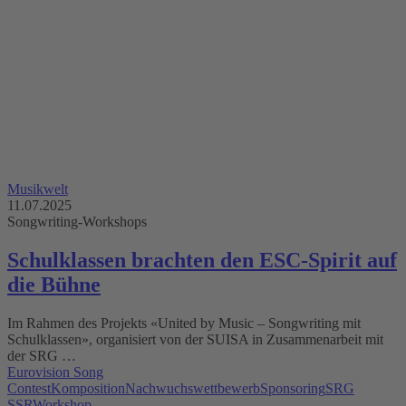
Musikwelt
11.07.2025
Songwriting-Workshops
Schulklassen brachten den ESC-Spirit auf
die Bühne
Im Rahmen des Projekts «United by Music – Songwriting mit
Schulklassen», organisiert von der SUISA in Zusammenarbeit mit
der SRG …
Eurovision Song
Contest
Komposition
Nachwuchswettbewerb
Sponsoring
SRG
SSR
Workshop