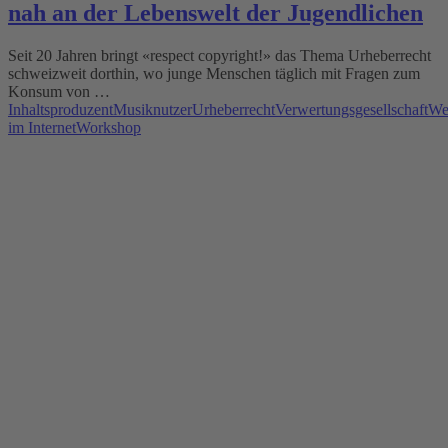
nah an der Lebenswelt der Jugendlichen
Seit 20 Jahren bringt «respect copyright!» das Thema Urheberrecht
schweizweit dorthin, wo junge Menschen täglich mit Fragen zum
Konsum von …
Inhaltsproduzent
Musiknutzer
Urheberrecht
Verwertungsgesellschaft
We
im Internet
Workshop