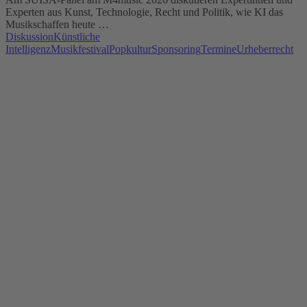
Experten aus Kunst, Technologie, Recht und Politik, wie KI das
Musikschaffen heute …
Diskussion
Künstliche
Intelligenz
Musikfestival
Popkultur
Sponsoring
Termine
Urheberrecht