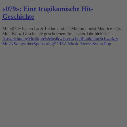
«079»: Eine tragikomische Hit-
Geschichte
Mit «079» haben Lo & Leduc und ihr Mitkomponist Maurice «Dr.
Mo» Könz Geschichte geschrieben: Im letzten Jahr hielt sich …
Auszeichnung
Musikpreis
Musikwissenschaft
Popkultur
Schweizer
Musik
Songwriter
Sponsoring
SUISA Music Stories
Swiss Pop