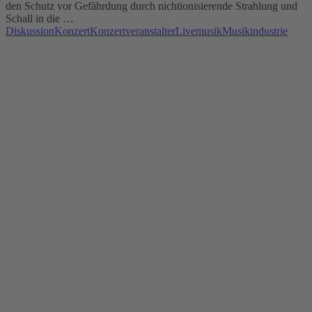
den Schutz vor Gefährdung durch nichtionisierende Strahlung und
Schall in die …
Diskussion
Konzert
Konzertveranstalter
Livemusik
Musikindustrie