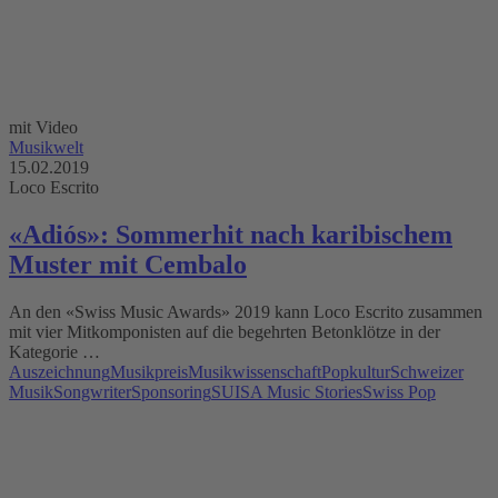
mit Video
Musikwelt
15.02.2019
Loco Escrito
«Adiós»: Sommerhit nach karibischem
Muster mit Cembalo
An den «Swiss Music Awards» 2019 kann Loco Escrito zusammen
mit vier Mitkomponisten auf die begehrten Betonklötze in der
Kategorie …
Auszeichnung
Musikpreis
Musikwissenschaft
Popkultur
Schweizer
Musik
Songwriter
Sponsoring
SUISA Music Stories
Swiss Pop