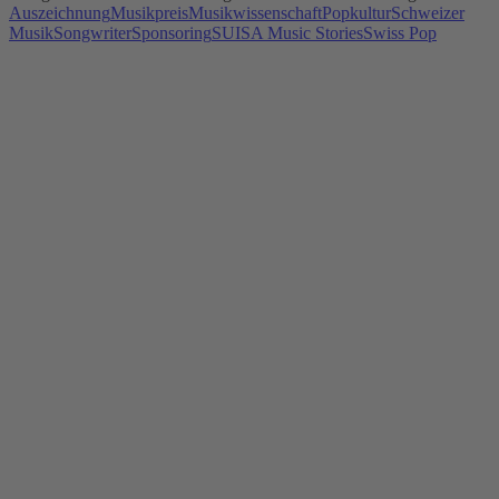
Auszeichnung
Musikpreis
Musikwissenschaft
Popkultur
Schweizer
Musik
Songwriter
Sponsoring
SUISA Music Stories
Swiss Pop