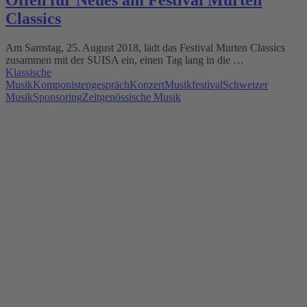
Offen für Neues am Festival Murten
Classics
Am Samstag, 25. August 2018, lädt das Festival Murten Classics
zusammen mit der SUISA ein, einen Tag lang in die …
Klassische
Musik
Komponistengespräch
Konzert
Musikfestival
Schweizer
Musik
Sponsoring
Zeitgenössische Musik