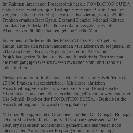
Im Rahmen ihrer neuen Förderpolitik hat die FONDATION SUISA
erstmals vier «Get Going!»-Beiträge sowie eine «Carte Blanche»
vergeben. Eine «Get Going!»-Anstossfinanzierung von je 25
000
Franken erhalten Beat Gysin, Bertrand Denzler, Michael Künstle
und das Duo Eclecta. Die alle zwei Jahre vergebene «Carte
Blanche» von 80
000 Franken geht an Cécile Marti.
In der neuen Förderpolitik der FONDATION SUISA geht es
darum, auf die sich rasch wandelnden Musikszenen zu reagieren. Im
«Dazwischen», also abseits gängiger Genre-, Alters- oder
Projektkategorien finden kreative und künstlerische Prozesse statt,
die beim gängigen Gesuchswesen zwischen Stuhl und Bank zu
fallen drohen.
Deshalb wurden im Juni erstmals vier «Get Going!»-Beiträge zu je
25
000 Franken ausgeschrieben. «Mit dieser jährlichen
Ausschreibung versuchen wir, kreative Orte und künstlerische
Visionen auszumachen, die es verdienen, gefördert zu werden», sagt
Urs Schnell, Direktor der FONDATION SUISA. «Deshalb ist die
Ausschreibung auch bewusst offen gehalten.»
Mit über 90 eingereichten Gesuchen sind die «Get Going!»-Beiträge
bei den Musikschaffenden auf viel Resonanz gestossen. «Die
Fachjury hat es sich nicht einfach gemacht, aus den vielen hoch
interessanten Anfragen vier Empfängerinnen und Empfänger