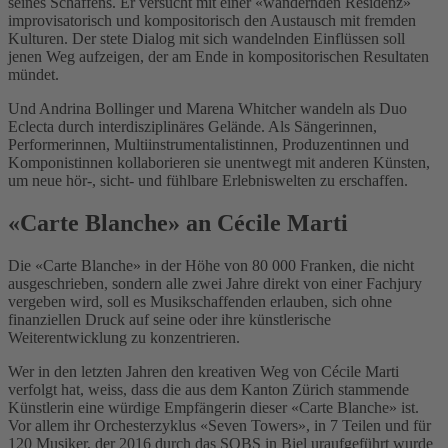
seines Schaffens. Er versucht mit einer «wandernden Residenz»
improvisatorisch und kompositorisch den Austausch mit fremden
Kulturen. Der stete Dialog mit sich wandelnden Einflüssen soll
jenen Weg aufzeigen, der am Ende in kompositorischen Resultaten
mündet.
Und Andrina Bollinger und Marena Whitcher wandeln als Duo
Eclecta durch interdisziplinäres Gelände. Als Sängerinnen,
Performerinnen, Multiinstrumentalistinnen, Produzentinnen und
Komponistinnen kollaborieren sie unentwegt mit anderen Künsten,
um neue hör-, sicht- und fühlbare Erlebniswelten zu erschaffen.
«Carte Blanche» an Cécile Marti
Die «Carte Blanche» in der Höhe von 80
000 Franken, die nicht
ausgeschrieben, sondern alle zwei Jahre direkt von einer Fachjury
vergeben wird, soll es Musikschaffenden erlauben, sich ohne
finanziellen Druck auf seine oder ihre künstlerische
Weiterentwicklung zu konzentrieren.
Wer in den letzten Jahren den kreativen Weg von Cécile Marti
verfolgt hat, weiss, dass die aus dem Kanton Zürich stammende
Künstlerin eine würdige Empfängerin dieser «Carte Blanche» ist.
Vor allem ihr Orchesterzyklus «Seven Towers», in 7 Teilen und für
120 Musiker, der 2016 durch das SOBS in Biel uraufgeführt wurde