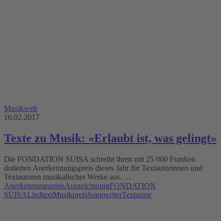
Musikwelt
16.02.2017
Texte zu Musik: «Erlaubt ist, was gelingt»
Die FONDATION SUISA schreibt ihren mit 25 000 Franken
dotierten Anerkennungspreis dieses Jahr für Textautorinnen und
Textautoren musikalischer Werke aus. …
Anerkennungspreis
Auszeichnung
FONDATION
SUISA
Liedtext
Musikpreis
Songwriter
Textautor