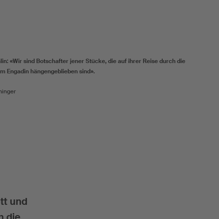
hlin: «Wir sind Botschafter jener Stücke, die auf ihrer Reise durch die
im Engadin hängengeblieben sind».
hinger
tt und
n die