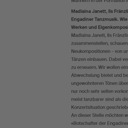
Männern in der Formation i
Madlaina Janett, Ils Fränzl
Engadiner Tanzmusik. Wie i
Werken und Eigenkomposi
Madlaina Janett, Ils Fränz
zusammenstellen, schauen w
Neukompositionen – von un
Tänzen einbauen. Dabei verf
zu erneuern. Wir wollen ei
Abwechslung bietet und be
ungewohnteren Tönen überr
nur noch sehr selten vorko
meist tanzbarer sind als di
Konzertsituation geschrie
An dieser Stelle möchten 
«Botschafter der Engadiner