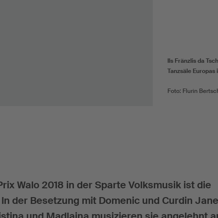
Ils Fränzlis da Tsc
Tanzsäle Europas 
Foto: Flurin Bertsc
rix Walo 2018 in der Sparte Volksmusik ist die
n. In der Besetzung mit Domenic und Curdin Jane
istina und Madlaina musizieren sie angelehnt a