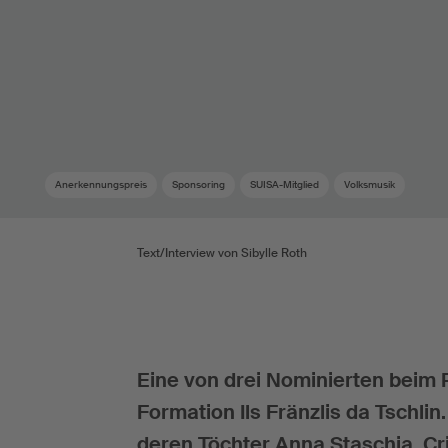
Anerkennungspreis
Sponsoring
SUISA-Mitglied
Volksmusik
Text/Interview von Sibylle Roth
Eine von drei Nominierten beim P
Formation Ils Fränzlis da Tschli
deren Töchter Anna Staschia, Cr