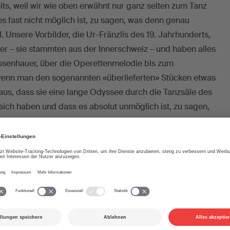
its, weil wir wie oben erwähnt nur ganz selten zum Tanz
es fast nicht möglich ist, zu sagen, was denn genau
. Unsere Vorbilder, die Ur-Fränzlis des 19. Jahrhunderts,
er – sie stammten aus der Innerschweiz – und haben alles
ssenhauer, über die Operettenmelodie bis zum
 wenn man den sogenannten «überlieferten» Stücken etwas
aus, dass sie eine lange Odyssee durch die Tanzsäle des
ich haben und dass es absolut unmöglich ist, zu sagen,
r doch eher im Burgenland oder in Italien entstanden ist.
– Botschafter jener Stücke, die auf ihrer Reise durch die
n hängengeblieben sind und im Stil der lokalen
lt wurden.
nieren von neuen Stücken vor? Ihre Werke wurden ja
komponiert; haben Sie da verschiedene
nzelnen Fränzlimitglieder sind recht unterschiedlich: