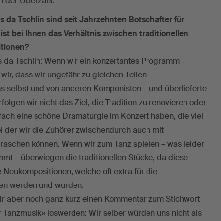
n der Überzahl.
is da Tschlin sind seit Jahrzehnten Botschafter für
st bei Ihnen das Verhältnis zwischen traditionellen
tionen?
lis da Tschlin: Wenn wir ein konzertantes Programm
ir, dass wir ungefähr zu gleichen Teilen
s selbst und von anderen Komponisten – und überlieferte
olgen wir nicht das Ziel, die Tradition zu renovieren oder
nfach eine schöne Dramaturgie im Konzert haben, die viel
i der wir die Zuhörer zwischendurch auch mit
aschen können. Wenn wir zum Tanz spielen – was leider
mmt – überwiegen die traditionellen Stücke, da diese
e Neukompositionen, welche oft extra für die
ben werden und wurden.
wir aber noch ganz kurz einen Kommentar zum Stichwort
 Tanzmusik» loswerden: Wir selber würden uns nicht als