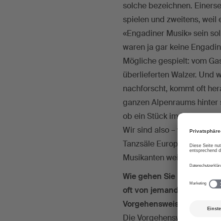
solche bezeichnen. Einerse
spielen und zweitens, weil 
«Engadiner Musik» sein soll
waren ja gar keine Engadin
Mögliche gespielt: vom Ga
überlieferten Walzer. Und
nachforscht, kommt oft her
ganzen Alpenraums hinter s
ob ein Stück im Engadin ode
Wir sind also – wenn schon 
Tanzsäle Europas im Engadi
Musikanten weiterentwicke
Wie gehen Sie beim Kompo
oft von jemandem alleine 
Vorgehensweisen?
Die Vorgehensweisen der ei