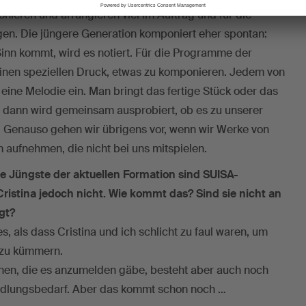
ieren und arrangieren viel im Auftrag und für die
en. Die jüngere Generation komponiert eher spontan:
inn kommt, wird es notiert. Für die Programme der
einen speziellen Druck, etwas zu komponieren. Jedem von
r eine Melodie ein. Man bringt das fertige Stück oder das
d dann wird gemeinsam ausprobiert, ob es zu unserer
. Genauso gehen wir übrigens vor, wenn wir Werke von
aufnehmen, die nicht bei uns mitspielen.
ie Jüngste der aktuellen Formation sind SUISA-
 Cristina jedoch nicht. Wie kommt das? Sind sie nicht an
gt?
, als dass Cristina und ich schlicht zu faul waren, um
 zu kümmern.
onen, die es anzumelden gäbe, besteht aber auch noch
andlungsbedarf. Aber das kommt schon noch …