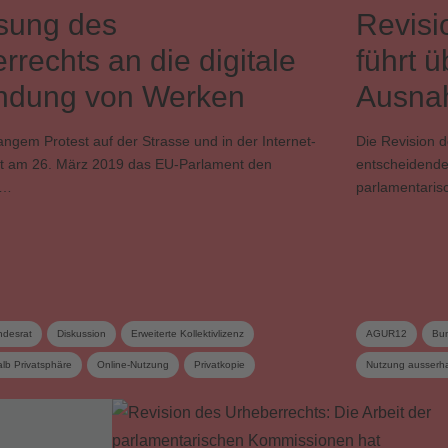
sung des
Revisi
rrechts an die digitale
führt 
ndung von Werken
Ausnah
ngem Protest auf der Strasse und in der Internet-
Die Revision d
t am 26. März 2019 das EU-Parlament den
entscheidende 
 …
parlamentari
desrat
Diskussion
Erweiterte Kollektivlizenz
AGUR12
Bun
lb Privatsphäre
Online-Nutzung
Privatkopie
Nutzung ausserha
e
Urheberrecht
Urheberrechtsrevision
Urheberrechtsver
nternet