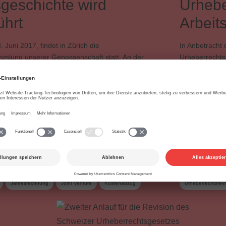
sgeschichte wird
Urhebe
ührt
Arbeit
. Juni 2017, findet in Zürich die
In Anbetracht 
mlung unserer Genossenschaft statt. An der
Urheberrecht
mlung haben die Mitglieder die …
erneut die A
nnahmen
Generalversammlung
Genossenschaft
AGUR12
Erw
Jahresrechnung
Joint Venture
Kostenabzug
Urheberrechtsrevi
ces
Mitgliedschaft
Online-Lizenzierung
SESAC
sion
Verteilung
Verwaltungskosten