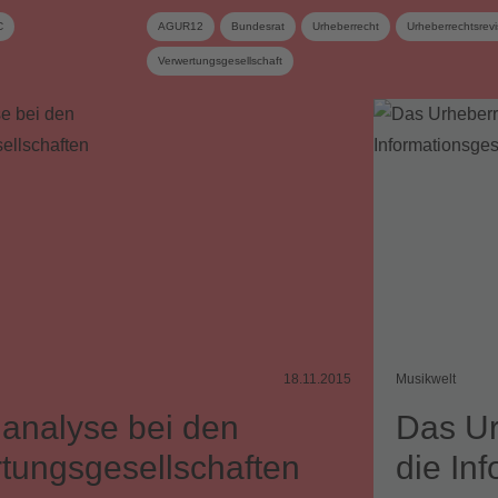
C
AGUR12
Bundesrat
Urheberrecht
Urheberrechtsrevi
Verwertungsgesellschaft
18.11.2015
Musikwelt
analyse bei den
Das Ur
tungsgesellschaften
die In