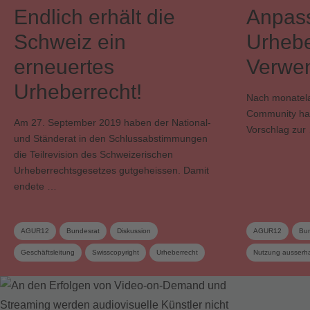
Endlich erhält die
Anpas
Schweiz ein
Urhebe
erneuertes
Verwe
Urheberrecht!
Nach monatela
Community ha
Am 27. September 2019 haben der National-
Vorschlag zur
und Ständerat in den Schlussabstimmungen
die Teilrevision des Schweizerischen
Urheberrechtsgesetzes gutgeheissen. Damit
endete …
AGUR12
Bundesrat
Diskussion
AGUR12
Bun
Geschäftsleitung
Swisscopyright
Urheberrecht
Nutzung ausserha
Urheberrechtsrevision
Werknutzung im Internet
Soziale Netzwerk
Werknutzung im I