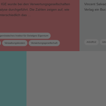
s IGE wurde bei den Verwertungsgesellschaften
Vincent Salvad
lyse durchgeführt. Die Zahlen zeigen auf, wie
Verlag ein Buch
 unterschiedlich das …
genössisches Institut für Geistiges Eigentum
AGUR12
Urh
Verwaltungskosten
Verwertungsgesellschaft