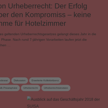
on Urheberrecht: Der Erfolg
über den Kompromiss – keine
me für Hotelzimmer
es geltenden Urheberrechtsgesetzes gelangt dieses Jahr in die
Phase. Nach rund 7-jährigen Vorarbeiten laufen jetzt die
schen …
desrat
Diskussion
Erweiterte Kollektivlizenz
lb Privatsphäre
Urheberrecht
Urheberrechtsrevision
gütung
Video on Demand