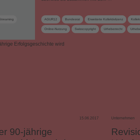
Streaming
AGUR12
Bundesrat
Erweiterte Kollektivlizenz
Kollek
Online-Nutzung
Swisscopyright
Urheberrecht
Urhebe
Verwertungsgesellschaft
Video on Demand
Werknutzung 
15.06.2017
Unternehmen
er 90-jährige
Revisi