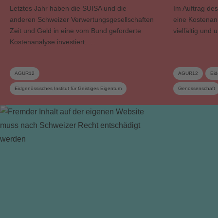
Letztes Jahr haben die SUISA und die
Im Auftrag de
anderen Schweizer Verwertungsgesellschaften
eine Kostenana
Zeit und Geld in eine vom Bund geforderte
vielfältig und
Kostenanalyse investiert. …
AGUR12
AGUR12
Eid
Eidgenössisches Institut für Geistiges Eigentum
Genossenschaft
Genossenschaft
Verwaltungskosten
Verwertungsgesellschaft