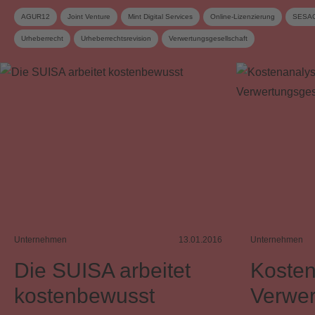
AGUR12
Joint Venture
Mint Digital Services
Online-Lizenzierung
SESA
Urheberrecht
Urheberrechtsrevision
Verwertungsgesellschaft
Unternehmen
13.01.2016
Unternehmen
Die SUISA arbeitet
Kosten
kostenbewusst
Verwer