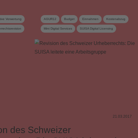
tive Verwertung
AGUR12
Budget
Einnahmen
Kostenabzug
rrechtsrevision
Mint Digital Services
SUISA Digital Licensing
im Internet
Urheberrecht
Urheberrechtsrevision
Vorstand
Vorstandskommission
21.03.2017
on des Schweizer