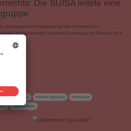
rrechts: Die SUISA leitete eine
sgruppe
der divergierenden Reaktionen auf den Vorentwurf zur
srevision zog Bundesrätin Simonetta Sommaruga im Sommer 2016
GUR12 …
eiterte Kollektivlizenz
Kollektive Verwertung
Urheberrecht
sion
Verwaiste Werke