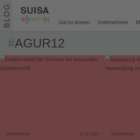
Zum Inhalt springen
BLOG
Gut zu wissen
Unternehmen
M
#
AGUR12
Unternehmen
21.11.2019
Unternehmen