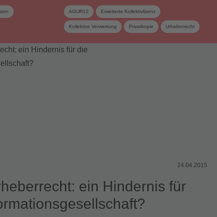
sion
AGUR12
Erweiterte Kollektivlizenz
Kollektive Verwertung
Privatkopie
Urheberrecht
Urheberrechtsrevision
Verwertungsgesellschaft
24.04.2015
heberrecht: ein Hindernis für
formationsgesellschaft?