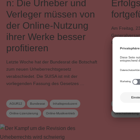
n: Die Urheber und
Erfolg
Verleger müssen von
fortgef
der Online-Nutzung
Am Freitag, 23
ihrer Werke besser
Generalversam
Generalversam
profitieren
Letzte Woche hat der Bundesrat die Botschaft
zum neuen Urheberrechtsgesetz
verabschiedet. Die SUISA ist mit der
vorliegenden Fassung des Gesetzes …
AGUR12
Bundesrat
Inhaltsproduzent
AGUR12
Ei
Online-Lizenzierung
Online-Musikvertrieb
Geschäftsleitung
Online-Nutzung
Soziale Netzwerke
Streaming
Mint Digital Servi
Urheberrecht
Urheberrechtsrevision
Urheberrechtsrevi