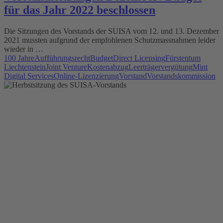
für das Jahr 2022 beschlossen
Die Sitzungen des Vorstands der SUISA vom 12. und 13. Dezember
2021 mussten aufgrund der empfohlenen Schutzmassnahmen leider
wieder in …
100 Jahre
Aufführungsrecht
Budget
Direct Licensing
Fürstentum
Liechtenstein
Joint Venture
Kostenabzug
Leerträgervergütung
Mint
Digital Services
Online-Lizenzierung
Vorstand
Vorstandskommission