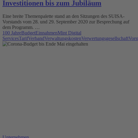
Investitionen bis zum Jubiläum
Eine breite Themenpalette stand an den Sitzungen des SUISA-
Vorstands vom 28. und 29. September 2020 zur Besprechung auf
dem Programm. …
100 Jahre
Budget
Einnahmen
Mint Digital
Services
Tarif
Verband
Verwaltungskosten
Verwertungsgesellschaft
Vors
Unternehmen