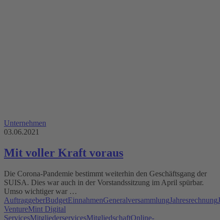
Unternehmen
03.06.2021
Mit voller Kraft voraus
Die Corona-Pandemie bestimmt weiterhin den Geschäftsgang der
SUISA. Dies war auch in der Vorstandssitzung im April spürbar.
Umso wichtiger war …
Auftraggeber
Budget
Einnahmen
Generalversammlung
Jahresrechnung
Venture
Mint Digital
Services
Mitgliederservices
Mitgliedschaft
Online-