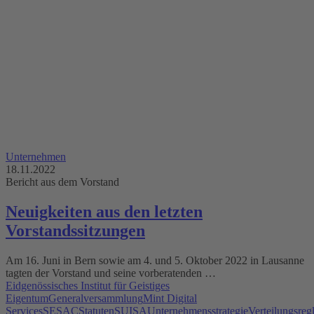
Unternehmen
18.11.2022
Bericht aus dem Vorstand
Neuigkeiten aus den letzten
Vorstandssitzungen
Am 16. Juni in Bern sowie am 4. und 5. Oktober 2022 in Lausanne
tagten der Vorstand und seine vorberatenden …
Eidgenössisches Institut für Geistiges
Eigentum
Generalversammlung
Mint Digital
Services
SESAC
Statuten
SUISA
Unternehmensstrategie
Verteilungsreg