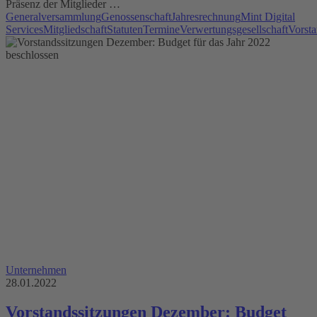
Präsenz der Mitglieder …
Generalversammlung
Genossenschaft
Jahresrechnung
Mint Digital
Services
Mitgliedschaft
Statuten
Termine
Verwertungsgesellschaft
Vorst
Unternehmen
28.01.2022
Vorstandssitzungen Dezember: Budget