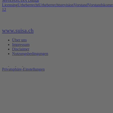
Services
SUISA Digital
Licensing
Urheberrecht
Urheberrechtsrevision
Vorstand
Vorstandskomm
1
2
www.suisa.ch
Über uns
Impressum
Disclaimer
Nutzungsbedingungen
Privatsphäre-Einstellungen