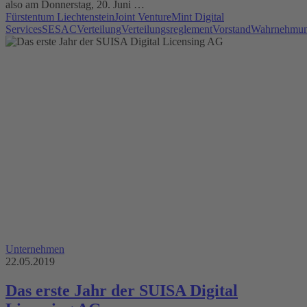
also am Donnerstag, 20. Juni …
Fürstentum Liechtenstein
Joint Venture
Mint Digital
Services
SESAC
Verteilung
Verteilungsreglement
Vorstand
Wahrnehmun
Unternehmen
22.05.2019
Das erste Jahr der SUISA Digital