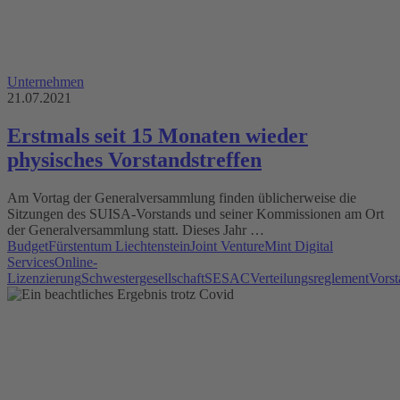
Unternehmen
21.07.2021
Erstmals seit 15 Monaten wieder
physisches Vorstandstreffen
Am Vortag der Generalversammlung finden üblicherweise die
Sitzungen des SUISA-Vorstands und seiner Kommissionen am Ort
der Generalversammlung statt. Dieses Jahr …
Budget
Fürstentum Liechtenstein
Joint Venture
Mint Digital
Services
Online-
Lizenzierung
Schwestergesellschaft
SESAC
Verteilungsreglement
Vorst