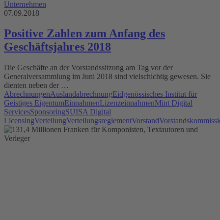
Unternehmen
07.09.2018
Positive Zahlen zum Anfang des
Geschäftsjahres 2018
Die Geschäfte an der Vorstandssitzung am Tag vor der
Generalversammlung im Juni 2018 sind vielschichtig gewesen. Sie
dienten neben der …
Abrechnungen
Auslandabrechnung
Eidgenössisches Institut für
Geistiges Eigentum
Einnahmen
Lizenzeinnahmen
Mint Digital
Services
Sponsoring
SUISA Digital
Licensing
Verteilung
Verteilungsreglement
Vorstand
Vorstandskommissi