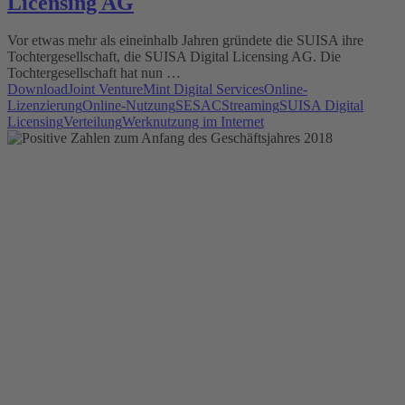
Licensing AG
Vor etwas mehr als eineinhalb Jahren gründete die SUISA ihre
Tochtergesellschaft, die SUISA Digital Licensing AG. Die
Tochtergesellschaft hat nun …
Download
Joint Venture
Mint Digital Services
Online-
Lizenzierung
Online-Nutzung
SESAC
Streaming
SUISA Digital
Licensing
Verteilung
Werknutzung im Internet