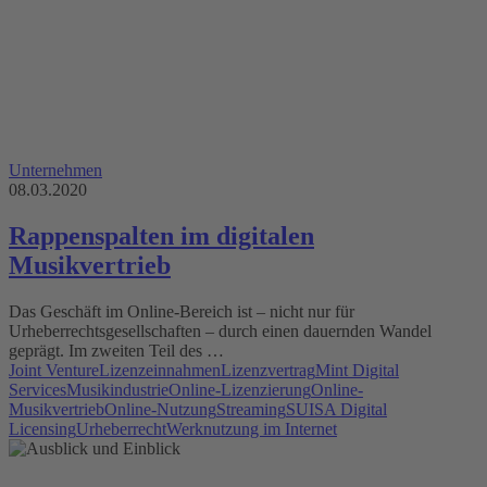
Unternehmen
08.03.2020
Rappenspalten im digitalen
Musikvertrieb
Das Geschäft im Online-Bereich ist – nicht nur für
Urheberrechtsgesellschaften – durch einen dauernden Wandel
geprägt. Im zweiten Teil des …
Joint Venture
Lizenzeinnahmen
Lizenzvertrag
Mint Digital
Services
Musikindustrie
Online-Lizenzierung
Online-
Musikvertrieb
Online-Nutzung
Streaming
SUISA Digital
Licensing
Urheberrecht
Werknutzung im Internet