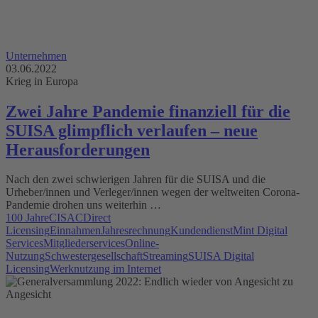
Unternehmen
03.06.2022
Krieg in Europa
Zwei Jahre Pandemie finanziell für die
SUISA glimpflich verlaufen – neue
Herausforderungen
Nach den zwei schwierigen Jahren für die SUISA und die
Urheber/innen und Verleger/innen wegen der weltweiten Corona-
Pandemie drohen uns weiterhin …
100 Jahre
CISAC
Direct
Licensing
Einnahmen
Jahresrechnung
Kundendienst
Mint Digital
Services
Mitgliederservices
Online-
Nutzung
Schwestergesellschaft
Streaming
SUISA Digital
Licensing
Werknutzung im Internet