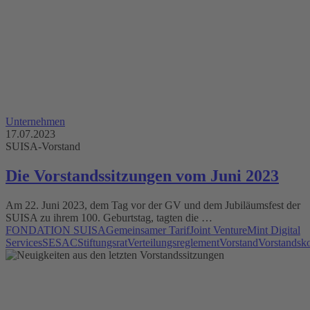
Unternehmen
17.07.2023
SUISA-Vorstand
Die Vorstandssitzungen vom Juni 2023
Am 22. Juni 2023, dem Tag vor der GV und dem Jubiläumsfest der
SUISA zu ihrem 100. Geburtstag, tagten die …
FONDATION SUISA
Gemeinsamer Tarif
Joint Venture
Mint Digital
Services
SESAC
Stiftungsrat
Verteilungsreglement
Vorstand
Vorstandsk