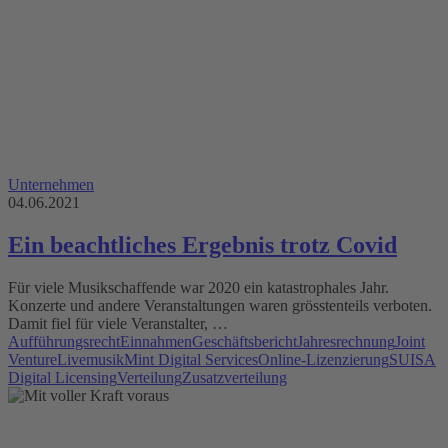
Unternehmen
04.06.2021
Ein beachtliches Ergebnis trotz Covid
Für viele Musikschaffende war 2020 ein katastrophales Jahr.
Konzerte und andere Veranstaltungen waren grösstenteils verboten.
Damit fiel für viele Veranstalter, …
Aufführungsrecht
Einnahmen
Geschäftsbericht
Jahresrechnung
Joint
Venture
Livemusik
Mint Digital Services
Online-Lizenzierung
SUISA
Digital Licensing
Verteilung
Zusatzverteilung