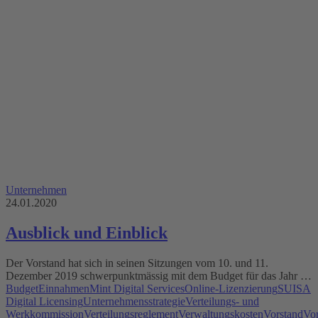
Unternehmen
24.01.2020
Ausblick und Einblick
Der Vorstand hat sich in seinen Sitzungen vom 10. und 11.
Dezember 2019 schwerpunktmässig mit dem Budget für das Jahr …
Budget
Einnahmen
Mint Digital Services
Online-Lizenzierung
SUISA
Digital Licensing
Unternehmensstrategie
Verteilungs- und
Werkkommission
Verteilungsreglement
Verwaltungskosten
Vorstand
Vo