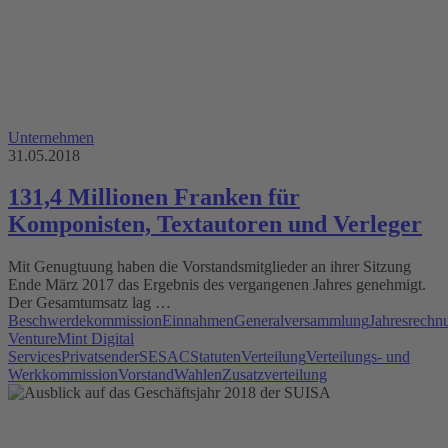
Unternehmen
31.05.2018
131,4 Millionen Franken für
Komponisten, Textautoren und Verleger
Mit Genugtuung haben die Vorstandsmitglieder an ihrer Sitzung
Ende März 2017 das Ergebnis des vergangenen Jahres genehmigt.
Der Gesamtumsatz lag …
Beschwerdekommission
Einnahmen
Generalversammlung
Jahresrechn
Venture
Mint Digital
Services
Privatsender
SESAC
Statuten
Verteilung
Verteilungs- und
Werkkommission
Vorstand
Wahlen
Zusatzverteilung