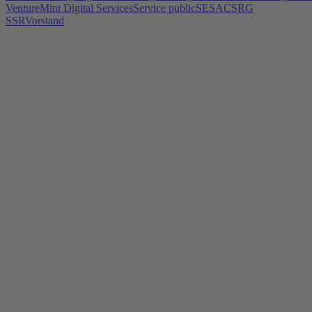
Venture
Mint Digital Services
Service public
SESAC
SRG
SSR
Vorstand