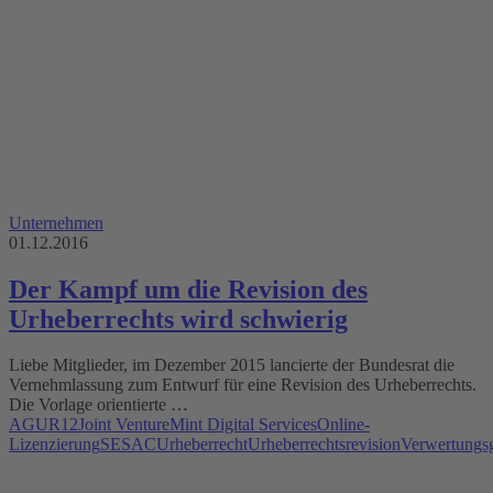
Unternehmen
01.12.2016
Der Kampf um die Revision des
Urheberrechts wird schwierig
Liebe Mitglieder, im Dezember 2015 lancierte der Bundesrat die
Vernehmlassung zum Entwurf für eine Revision des Urheberrechts.
Die Vorlage orientierte …
AGUR12
Joint Venture
Mint Digital Services
Online-
Lizenzierung
SESAC
Urheberrecht
Urheberrechtsrevision
Verwertungsg