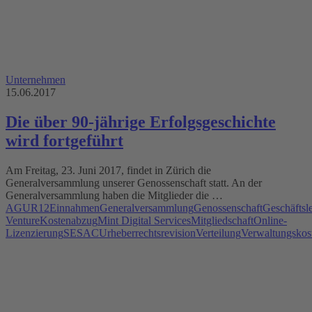
Unternehmen
15.06.2017
Die über 90-jährige Erfolgsgeschichte
wird fortgeführt
Am Freitag, 23. Juni 2017, findet in Zürich die
Generalversammlung unserer Genossenschaft statt. An der
Generalversammlung haben die Mitglieder die …
AGUR12
Einnahmen
Generalversammlung
Genossenschaft
Geschäftsl
Venture
Kostenabzug
Mint Digital Services
Mitgliedschaft
Online-
Lizenzierung
SESAC
Urheberrechtsrevision
Verteilung
Verwaltungskos