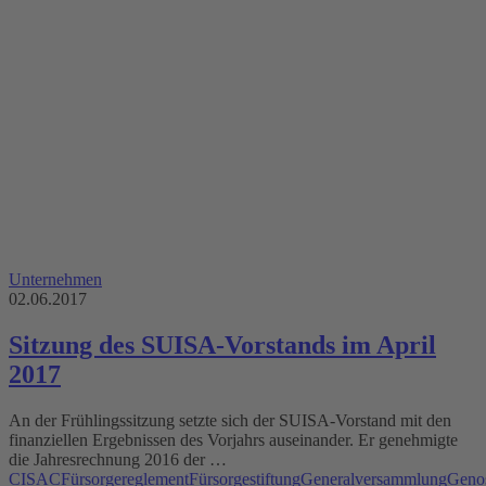
Unternehmen
02.06.2017
Sitzung des SUISA-Vorstands im April
2017
An der Frühlingssitzung setzte sich der SUISA-Vorstand mit den
finanziellen Ergebnissen des Vorjahrs auseinander. Er genehmigte
die Jahresrechnung 2016 der …
CISAC
Fürsorgereglement
Fürsorgestiftung
Generalversammlung
Genos