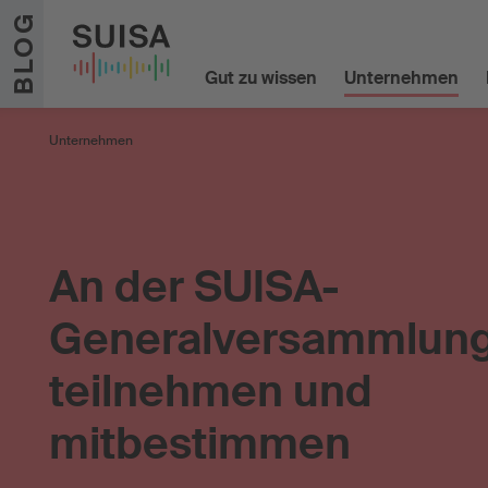
Zum Inhalt springen
BLOG
Gut zu wissen
Unternehmen
Unternehmen
An der SUISA-
Generalversammlung
teilnehmen und
mitbestimmen