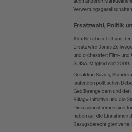
auch anderen Marktteilnehm
Verwertungsgesellschaften
Ersatzwahl, Politik 
Alex Kirschner tritt aus d
Ersatz wird Jonas Zellweg
und orchestriert Film- und 
SUISA-Mitglied seit 2009.
Géraldine Savary, Ständerä
laufenden politischen Deb
Gebührengeldern und den S
Billag»-Initiative und die
Diskussionsthemen sind für
haben auf die Einnahmen d
Bezugsberechtigten vertei