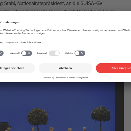
rg Stahl, Nationalratspräsident, an die SUISA-GV
hste Schweizer zeichnet sich durch Vielseitigkeit aus:
sch vernetzt, wirtschaftlich kompetent. Ob und welche
er Kultur- und Musikszene hat, wird er in seiner
ATION SUISA, die Musikförderstiftung der SUISA, über
genen Jahres und verleiht den diesjährigen Stiftungspreis,
ert ist.