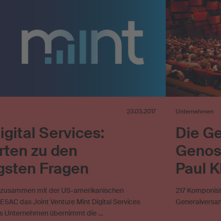
23.03.2017
Unternehmen
igital Services:
Die G
rten zu den
Genos
gsten Fragen
Paul K
t zusammen mit der US-amerikanischen
217 Komponist
ESAC das Joint Venture Mint Digital Services
Generalversam
as Unternehmen übernimmt die …