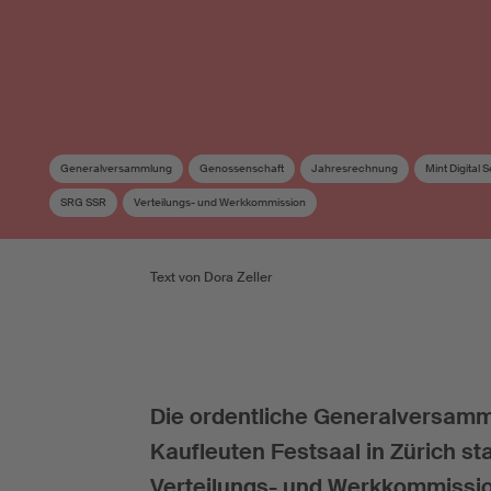
Generalversammlung
Genossenschaft
Jahresrechnung
Mint Digital 
SRG SSR
Verteilungs- und Werkkommission
Text von Dora Zeller
Die ordentliche Generalversammlu
Kaufleuten Festsaal in Zürich st
Verteilungs- und Werkkommission