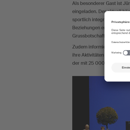
Als besonderer Gast ist Jü
eingeladen. Der aktuell höc
sportlich integriert, politi
Beziehungen er zur Schweiz
Grussbotschaft verraten.
Zudem informiert die FOND
ihre Aktivitäten des vergan
der mit 25 000 Franken doti