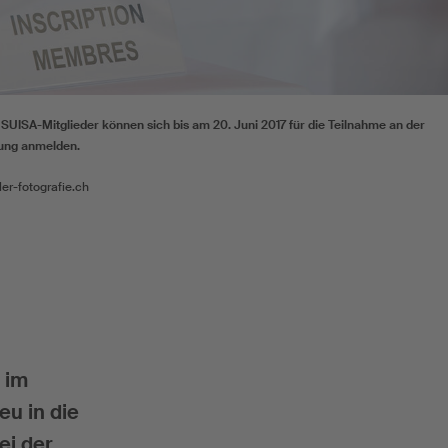
SUISA-Mitglieder können sich bis am 20. Juni 2017 für die Teilnahme an der
ung anmelden.
sler-fotografie.ch
 im
eu in die
ei der