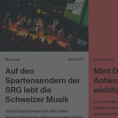
Musikwelt
26.05.2017
Unternehmen
Auf den
Mint D
Spartensendern der
Antwo
SRG lebt die
wichti
Schweizer Musik
Die SUISA ha
Gesellschaft S
Sechs Spartensender der SRG sollen
gegründet. D
abgeschafft werden. Dies verlangt eine Motion