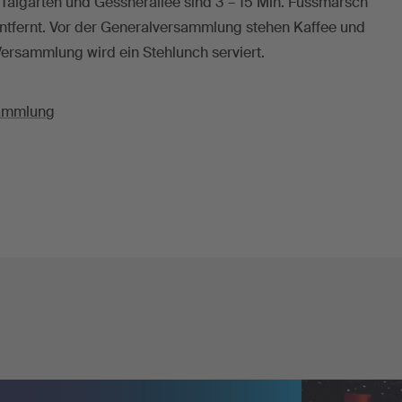
Talgarten und Gessnerallee sind 3 – 15 Min. Fussmarsch
entfernt. Vor der Generalversammlung stehen Kaffee und
 Versammlung wird ein Stehlunch serviert.
sammlung