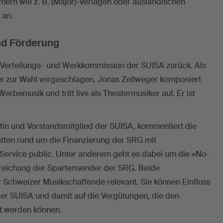
ern wie z. B. (Major)-Verlagen oder ausländischen
 an.
und Förderung
er Verteilungs- und Werkkommission der SUISA zurück. Als
er zur Wahl vorgeschlagen. Jonas Zellweger komponiert
Werbemusik und tritt live als Theatermusiker auf. Er ist
tin und Vorstandsmitglied der SUISA, kommentiert die
atten rund um die Finanzierung der SRG mit
ervice public. Unter anderem geht es dabei um die «No-
 Streichung der Spartensender der SRG. Beide
 Schweizer Musikschaffende relevant. Sie können Einfluss
er SUISA und damit auf die Vergütungen, die den
lt werden können.