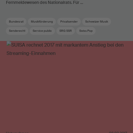
Fernmeldewesen des Nationalrats. Für …
Bundesrat
Musikförderung
Privatsender
Schweizer Musik
Senderecht
Service public
SRG SSR
Swiss Pop
Urheberrechtsvergütung
Verband