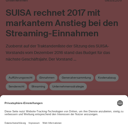
Unternehmen
08.03.2017
SUISA rechnet 2017 mit
markantem Anstieg bei den
Streaming-Einnahmen
Zuoberst auf der Traktandenliste der Sitzung des SUISA-
Vorstands vom Dezember 2016 stand das Budget für das
nächste Geschäftsjahr. Der Vorstand …
Aufführungsrecht
Einnahmen
Generalversammlung
Kostenabzug
Senderecht
Streaming
Unternehmensstrategie
Verteilungs- und Werkkommission
Vervielfältigungsrecht
Vorstand
Über uns
www.suisa.ch