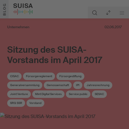
Zum Inhalt springen
BLOG
Unternehmen
02.06.2017
Sitzung des SUISA-
Vorstands im April 2017
CISAC
Fürsorgereglement
Fürsorgestiftung
Generalversammlung
Genossenschaft
IPI
Jahresrechnung
Joint Venture
Mint Digital Services
Service public
SESAC
SRG SSR
Vorstand