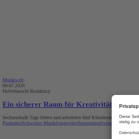
Musikwelt
09.07.2026
Helvetiarockt Residency
Ein sicherer Raum für Kreativität, Austau
Sechseinhalb Tage lebten und arbeiteten fünf Künstlerinnen und So
Popkultur
Schweizer Musik
Songwriter
Sponsoring
Swiss Pop