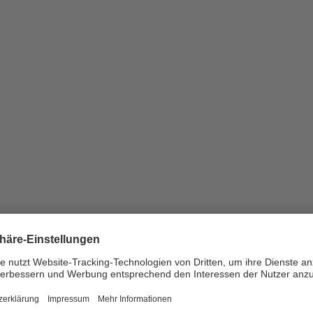
sch und neue Songs
ngwriterinnen während einer Helvetiarockt Residency in den Powerpla