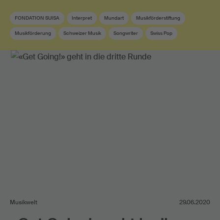
FONDATION SUISA
Interpret
Mundart
Musikförderstiftung
Musikförderung
Schweizer Musik
Songwriter
Swiss Pop
Textautor
Musikwelt
29.06.2020