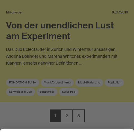
Mitglieder
16.07.2019
Von der unendlichen Lust
am Experiment
Das Duo Eclecta, der in Zürich und Winterthur ansässigen
Andrina Bollinger und Marena Whitcher, experimentiert mit
Klängen jenseits gängiger Definitionen …
FONDATION SUISA
Musikförderstiftung
Musikförderung
Popkultur
Schweizer Musik
Songwriter
Swiss Pop
1
2
3