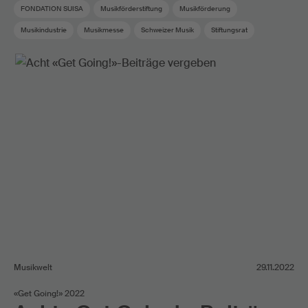
FONDATION SUISA
Musikförderstiftung
Musikförderung
Musikindustrie
Musikmesse
Schweizer Musik
Stiftungsrat
Termine
Musikwelt
29.11.2022
«Get Going!» 2022