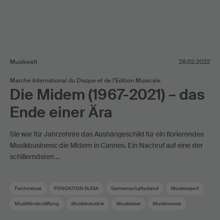
Musikwelt
28.02.2022
Marché International du Disque et de l’Edition Musicale
Die Midem (1967-2021) – das
Ende einer Ära
Sie war für Jahrzehnte das Aushängeschild für ein florierendes
Musikbusiness: die Midem in Cannes. Ein Nachruf auf eine der
schillerndsten …
Fachmesse
FONDATION SUISA
Gemeinschaftsstand
Musikexport
Musikförderstiftung
Musikindustrie
Musiklabel
Musikmesse
Musikproduzent
Plattenfirma
Verleger