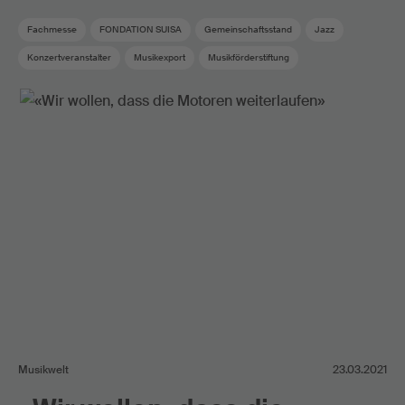
Fachmesse
FONDATION SUISA
Gemeinschaftsstand
Jazz
Konzertveranstalter
Musikexport
Musikförderstiftung
Musikförderung
Musikindustrie
Musikmesse
Schweizer Musik
Showcase
Musikwelt
23.03.2021