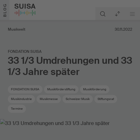
Zum Inhalt springen
BLOG
Musikwelt
30.11.2022
FONDATION SUISA
33 1/3 Umdrehungen und 33
1/3 Jahre später
FONDATION SUISA
Musikförderstiftung
Musikförderung
Musikindustrie
Musikmesse
Schweizer Musik
Stiftungsrat
Termine