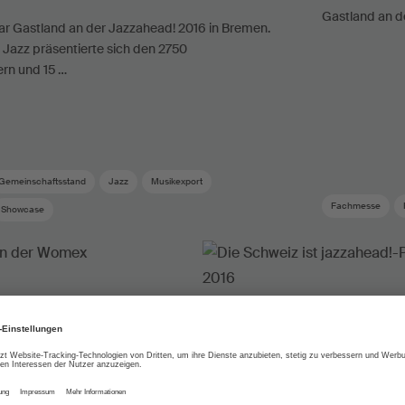
Gastland an d
ar Gastland an der Jazzahead! 2016 in Bremen.
 Jazz präsentierte sich den 2750
rn und 15 …
Gemeinschaftsstand
Jazz
Musikexport
Fachmesse
Showcase