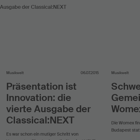
Musikwelt
06.07.2015
Musikwelt
Präsentation ist
Schwe
Innovation: die
Gemei
vierte Ausgabe der
Womex
Classical:NEXT
Die Womex find
Budapest statt
Es war schon ein mutiger Schritt von