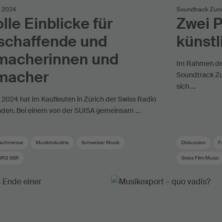
y 2024
Soundtrack Zur
lle Einblicke für
Zwei 
schaffende und
künstl
macherinnen und
Im Rahmen der
macher
Soundtrack Zur
sich …
2024 hat im Kaufleuten in Zürich der Swiss Radio
nden. Bei einem von der SUISA gemeinsam …
achmesse
Musikindustrie
Schweizer Musik
Diskussion
F
SRG SSR
Swiss Film Music