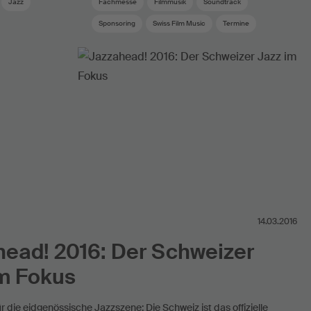
Jazz
Fachmesse
Filmmusik
Soundtrack
Sponsoring
Swiss Film Music
Termine
zer Musik
Werknutzung im Internet
Workshop
14.03.2016
ead! 2016: Der Schweizer
im Fokus
r die eidgenössische Jazzszene: Die Schweiz ist das offizielle