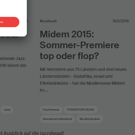
27.08.2015
Musikwelt
10.07.2015
head!-
Midem 2015:
Sommer-Premiere
top oder flop?
ationale Jazz-
016 bietet der
Mit Vertretern aus 75 Ländern und drei neuen
Länderständen – Südafrika, Israel und
Elfenbeinküste – hat die Musikmesse Midem
im …
Jazz
Fachmesse
FONDATION SUISA
Gemeinschaftsstand
Musikindustrie