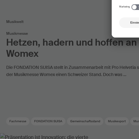
Musikwelt
Musikmesse
Hetzen, hadern und hoffen an
Womex
Die FONDATION SUISA stellt in Zusammenarbeit mit Pro Helvetia s
der Musikmesse Womex einen Schweizer Stand. Doch was …
Fachmesse
FONDATION SUISA
Gemeinschaftsstand
Musikexport
Mus