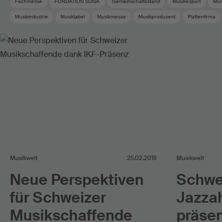
Fachmesse
FONDATION SUISA
Gemeinschaftsstand
Musikexport
Mus
Musikindustrie
Musiklabel
Musikmesse
Musikproduzent
Plattenfirma
Musikwelt
25.02.2019
Musikwelt
Neue Perspektiven
Schwei
für Schweizer
Jazzah
Musikschaffende
präse