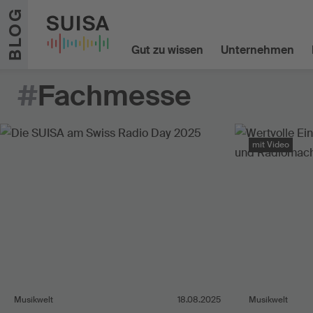
Zum Inhalt springen
BLOG
Gut zu wissen
Unternehmen
#
Fachmesse
mit Video
Musikwelt
18.08.2025
Musikwelt