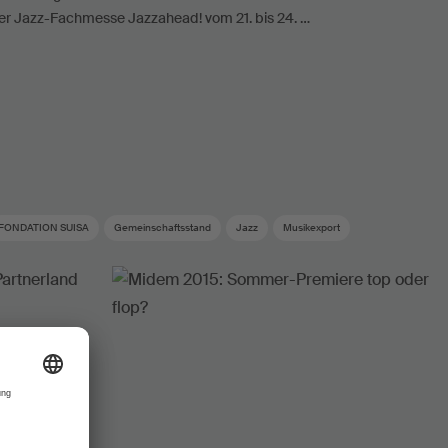
er Jazz-Fachmesse Jazzahead! vom 21. bis 24. …
FONDATION SUISA
Gemeinschaftsstand
Jazz
Musikexport