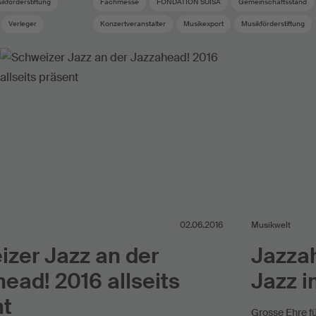
ikförderstiftung
Fachmesse
FONDATION SUISA
Gemeinschaftsstand
Verleger
Konzertveranstalter
Musikexport
Musikförderstiftung
Musikförderung
Musikindustrie
Musikmesse
Schwei
Showcase
02.06.2016
Musikwelt
zer Jazz an der
Jazzah
ead! 2016 allseits
Jazz 
nt
Grosse Ehre fü