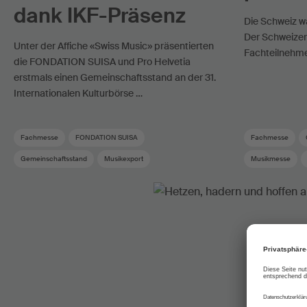
dank IKF-Präsenz
Die Schweiz w
Der Schweizer
Unter der Affiche «Swiss Music» präsentierten
Fachteilnehme
die FONDATION SUISA und Pro Helvetia
erstmals einen Gemeinschaftsstand an der 31.
Internationalen Kulturbörse …
Fachmesse
FONDATION SUISA
Fachmesse
Gemeinschaftsstand
Musikexport
Musikmesse
Musikförderung
Showcase