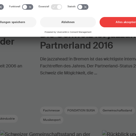
26.11.2015
Musikwelt
Die Schweiz ist jazza
 der
Partnerland 2016
Die jazzahead! in Bremen ist das wichtigste intern
eit 2006 an
Fachtreffen des Jahres. Der Partnerland-Status 2
Schweiz die Mögichkeit, die …
Fachmesse
FONDATION SUISA
Gemeinschaftsstand
ikindustrie
Musikexport