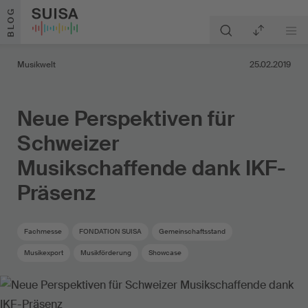
Zum Inhalt springen
BLOG
Musikwelt
25.02.2019
Neue Perspektiven für
Schweizer
Musikschaffende dank IKF-
Präsenz
Fachmesse
FONDATION SUISA
Gemeinschaftsstand
Musikexport
Musikförderung
Showcase