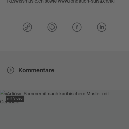
ikf.swissmusic.ch
sowie
www.fondation-suisa.ch/ikf
Kommentare
mit Video