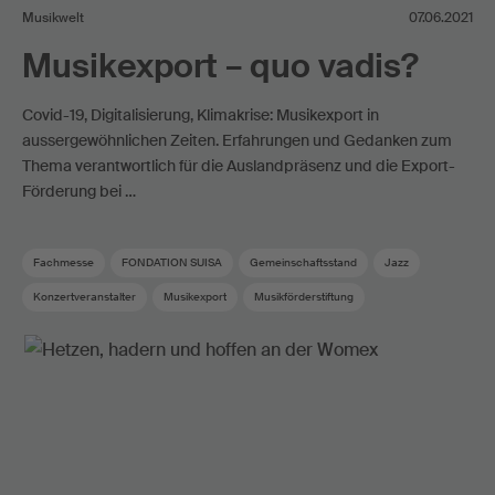
Musikwelt
07.06.2021
Musikexport – quo vadis?
Covid-19, Digitalisierung, Klimakrise: Musikexport in
aussergewöhnlichen Zeiten. Erfahrungen und Gedanken zum
Thema verantwortlich für die Auslandpräsenz und die Export-
Förderung bei …
Fachmesse
FONDATION SUISA
Gemeinschaftsstand
Jazz
Konzertveranstalter
Musikexport
Musikförderstiftung
Musikförderung
Musikindustrie
Musikmesse
Schweizer Musik
Showcase