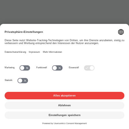
Musikwelt
26.11.2015
Musikmesse
Hetzen, hadern und hoffen
an der Womex
Die FONDATION SUISA stellt in Zusammenarbeit mit Pro
Helvetia seit 2006 an der Musikmesse Womex einen Schweizer
Stand. Doch was …
Fachmesse
FONDATION SUISA
Gemeinschaftsstand
Musikexport