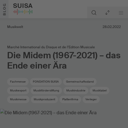
Zum Inhalt springen
BLOG
Musikwelt
28.02.2022
Marché International du Disque et de l’Edition Musicale
Die Midem (1967-2021) – das
Ende einer Ära
Fachmesse
FONDATION SUISA
Gemeinschaftsstand
Musikexport
Musikförderstiftung
Musikindustrie
Musiklabel
Musikmesse
Musikproduzent
Plattenfirma
Verleger