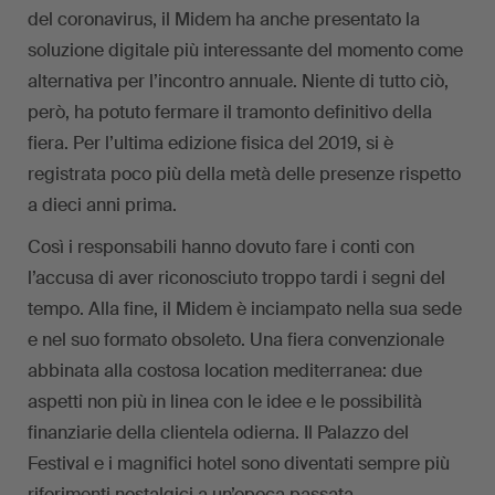
del coronavirus, il Midem ha anche presentato la
soluzione digitale più interessante del momento come
alternativa per l’incontro annuale. Niente di tutto ciò,
però, ha potuto fermare il tramonto definitivo della
fiera. Per l’ultima edizione fisica del 2019, si è
registrata poco più della metà delle presenze rispetto
a dieci anni prima.
Così i responsabili hanno dovuto fare i conti con
l’accusa di aver riconosciuto troppo tardi i segni del
tempo. Alla fine, il Midem è inciampato nella sua sede
e nel suo formato obsoleto. Una fiera convenzionale
abbinata alla costosa location mediterranea: due
aspetti non più in linea con le idee e le possibilità
finanziarie della clientela odierna. Il Palazzo del
Festival e i magnifici hotel sono diventati sempre più
riferimenti nostalgici a un’epoca passata.