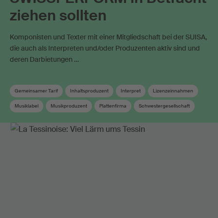
ziehen sollten
Komponisten und Texter mit einer Mitgliedschaft bei der SUISA,
die auch als Interpreten und/oder Produzenten aktiv sind und
deren Darbietungen …
Gemeinsamer Tarif
Inhaltsproduzent
Interpret
Lizenzeinnahmen
Musiklabel
Musikproduzent
Plattenfirma
Schwestergesellschaft
Soundtrack
Verwandte Schutzrechte
Verwertungsgesellschaft