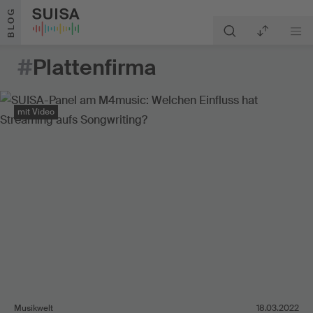
Zum Inhalt springen
BLOG
#
Plattenfirma
mit Video
Musikwelt
18.03.2022