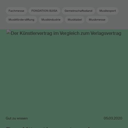
Fachmesse
FONDATION SUISA
Gemeinschaftsstand
Musikexport
Musikförderstiftung
Musikindustrie
Musiklabel
Musikmesse
Musikproduzent
Plattenfirma
Verleger
Gut zu wissen
05.03.2020