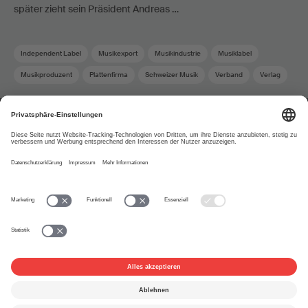
später zieht sein Präsident Andreas …
Independent Label
Musikexport
Musikindustrie
Musiklabel
Musikproduzent
Plattenfirma
Schweizer Musik
Verband
Verlag
Über uns
www.suisa.ch
Impressum
Disclaimer
Nutzungsbedingungen
Privatsphäre-Einstellungen