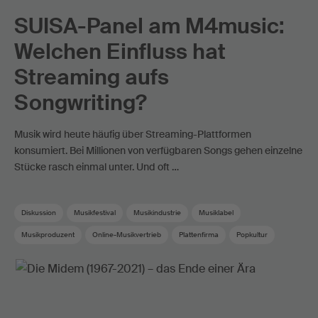
SUISA-Panel am M4music:
Welchen Einfluss hat
Streaming aufs
Songwriting?
Musik wird heute häufig über Streaming-Plattformen
konsumiert. Bei Millionen von verfügbaren Songs gehen einzelne
Stücke rasch einmal unter. Und oft …
Diskussion
Musikfestival
Musikindustrie
Musiklabel
Musikproduzent
Online-Musikvertrieb
Plattenfirma
Popkultur
Songwriter
Sponsoring
Streaming
Swiss Pop
Termine