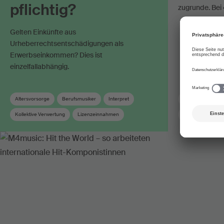
pflichtig?
zugrunde. Bei 
Gelten Einkünfte aus
Urheberrechtsentschädigungen als
Erwerbseinkommen? Dies ist
einzelfallabhängig.
Altersvorsorge
Berufsmusiker
Interpret
FONDATION SUI
Kollektive Verwertung
Lizenzeinnahmen
Schweizer Musik
Urheber
Urheberrechtsvergütung
Verwertungsgesellschaft