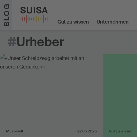
Zum Inhalt springen
BLOG
Gut zu wissen
Unternehmen
#
Urheber
Musikwelt
22.05.2025
Gut zu wissen