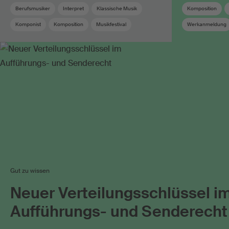
Berufsmusiker
Interpret
Klassische Musik
Komposition
Komponist
Komposition
Musikfestival
Werkanmeldung
Musikförderung
Newcomer
Sponsoring
Urheber
Workshop
Zeitgenössische Musik
Gut zu wissen
Neuer Verteilungsschlüssel i
Aufführungs- und Senderecht