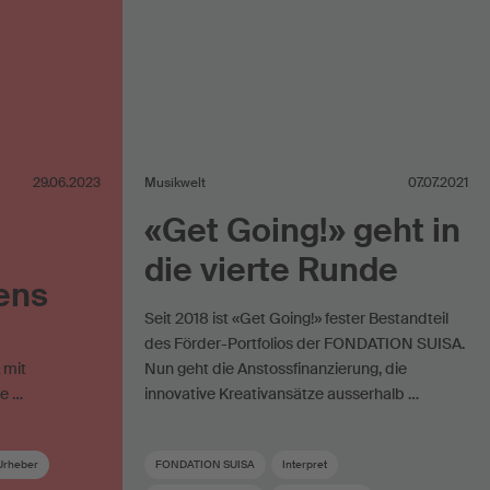
29.06.2023
Musikwelt
07.07.2021
«Get Going!» geht in
die vierte Runde
ens
Seit 2018 ist «Get Going!» fester Bestandteil
des Förder-Portfolios der FONDATION SUISA.
 mit
Nun geht die Anstossfinanzierung, die
ie …
innovative Kreativansätze ausserhalb …
Urheber
FONDATION SUISA
Interpret