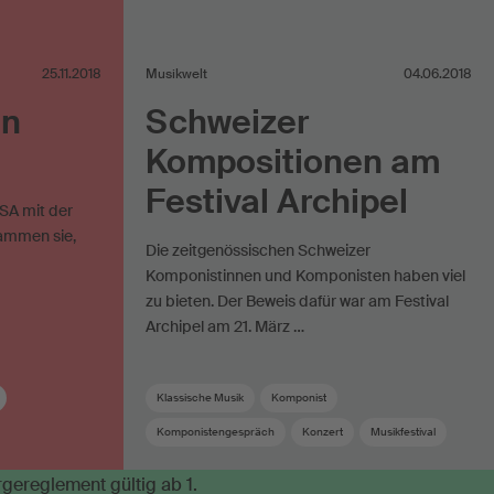
25.11.2018
Musikwelt
04.06.2018
in
Schweizer
Kompositionen am
Festival Archipel
SA mit der
ammen sie,
Die zeitgenössischen Schweizer
Komponistinnen und Komponisten haben viel
zu bieten. Der Beweis dafür war am Festival
Archipel am 21. März …
Klassische Musik
Komponist
Komponistengespräch
Konzert
Musikfestival
Schweizer Komponist
Sponsoring
Urheber