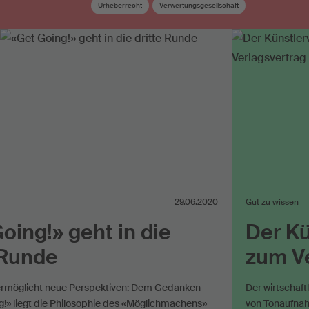
Urheberrecht
Verwertungsgesellschaft
29.06.2020
Gut zu wissen
oing!» geht in die
Der Kü
 Runde
zum Ve
ermöglicht neue Perspektiven: Dem Gedanken
Der wirtschaft
g!» liegt die Philosophie des «Möglichmachens»
von Tonaufnah