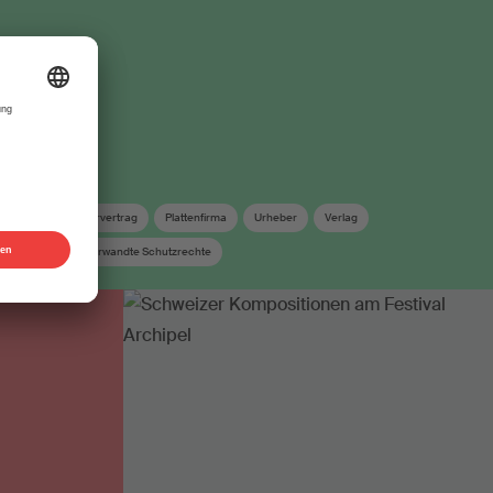
iklabel
Mustervertrag
Plattenfirma
Urheber
Verlag
Verleger
Verwandte Schutzrechte