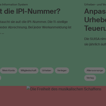
es Information System
Urheber- und Ve
t die IPI-Nummer?
Anpas
Urhebe
aucht sie auf: die IPI-Nummer. Die 11-stellige
Teuer
 jeder Abrechnung. Bei jeder Werkanmeldung ist
. …
Die SUISA nimm
sie jährlich äu
Mein Konto
Mitgliedschaft
Urheber
Verleger
Altersvorsorge
Verlag