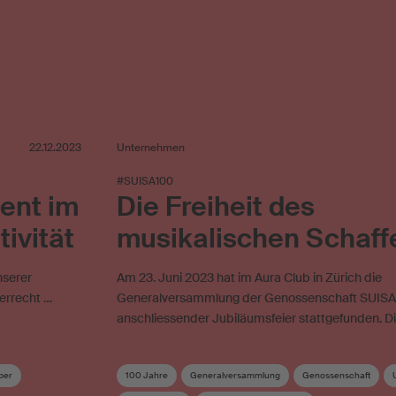
22.12.2023
Unternehmen
#SUISA100
ment im
Die Freiheit des
ivität
musikalischen Schaff
nserer
Am 23. Juni 2023 hat im Aura Club in Zürich die
errecht …
Generalversammlung der Genossenschaft SUISA
anschliessender Jubiläumsfeier stattgefunden. D
ber
100 Jahre
Generalversammlung
Genossenschaft