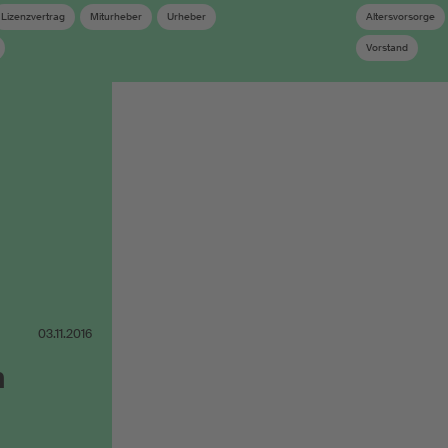
Lizenzvertrag
Miturheber
Urheber
Altersvorsorge
Vorstand
03.11.2016
m