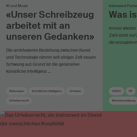
KI und Musik
Interested Parti
«Unser Schreibzeug
Was is
arbeitet mit an
Immer wieder t
unseren Gedanken»
Zahl steht auf
sie anzugeben
Die ambivalente Beziehung zwischen Kunst
und Technologie nimmt seit einiger Zeit neuen
Schwung auf. Grund ist die generative
künstliche Intelligenz …
Diskussion
Künstliche Intelligenz
Urheber
CISAC
IPI
Urheberrecht
Werkanmeldung