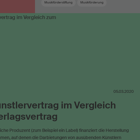
Musikförderstiftung
Musikförderung
Schweizer Musik
Termine
Textautor
Urheber
05.03.2020
nstlervertrag im Vergleich
rlagsvertrag
liche Produzent (zum Beispiel ein Label) finanziert die Herstellung
men, auf denen die Darbietungen von ausübenden Künstlern