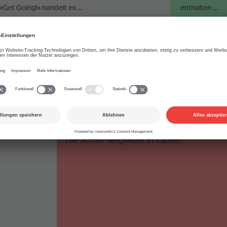
«Get Going!» handelt es …
enthalten …
SA
Interpret
Musikförderstiftung
Musikförderung
Interpret
Mus
Stiftungsrat
Textautor
Urheber
Verlagsvertrag