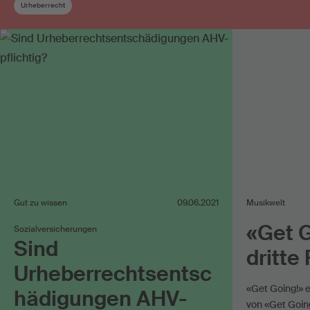
Urheberrecht
Gut zu wissen
09.06.2021
Musikwelt
«Get G
Sozialversicherungen
Sind
dritte
Urheberrechtsentsc
«Get Going!» 
hädigungen AHV-
von «Get Goin