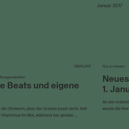
09.06.2017
Gut zu wissen
Neues 
 Songproduktion
e Beats und eigene
1. Jan
An der ordent
t ein Ohrwurm, aber der Groove passt nicht. Seit
wurde die Rev
r Rhythmus im Blut, während der geniale …