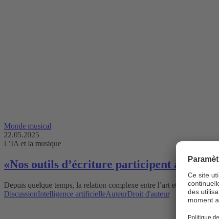
Monde musical
22.05.2025
L’IA et la musique
«Nos outils d’écriture participent à l’élab
Depuis quelque temps, la relation complexe entre l’art et la technologi
Discussion
Intelligence artificielle
Auteur
Droit d'auteur