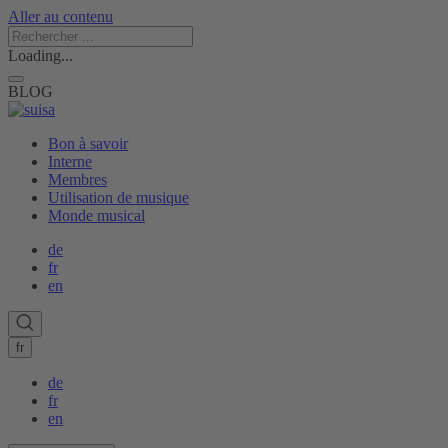
Aller au contenu
Loading...
BLOG
Bon à savoir
Interne
Membres
Utilisation de musique
Monde musical
de
fr
en
fr
de
fr
en