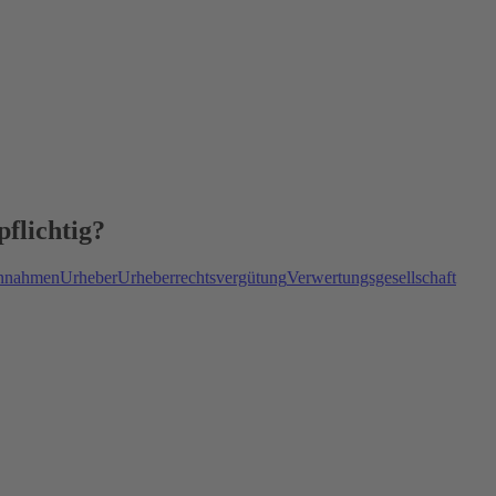
flichtig?
innahmen
Urheber
Urheberrechtsvergütung
Verwertungsgesellschaft