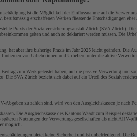
tschädigung ist die Möglichkeit der Einflussnahme auf die Verwertung
zw. berufsmässig erschaffenen Werken fliessende Entschädigungen eher
gestellte Praxis der Sozialversicherungsanstalt Zürich (SVA Zürich). D
werbseinkommen gelten und auch so deklariert werden müssen. Die Urh
ng, hat aber ihre bisherige Praxis im Jahr 2025 leicht geändert. Die 
s Tantiemen von Urheberinnen und Urhebern unter die aktive Verwertu
Beitrag zum Werk geleistet haben, auf die passive Verwertung und somit
u. Die SVA Zürich bezieht sich dabei auf ein Urteil des Sozialversic
V-Abgaben zu zahlen sind, wird von den Ausgleichskassen je nach Per
hskassen. Die Ausgleichskasse des Kantons Waadt zum Beispiel deklarie
 späteren Nutzungen der Verwertungsgesellschaften als nicht AHV-pfli
er möglich.
schädigungen bietet keine Sicherheit und ist unbefriedigend. Die Beurte