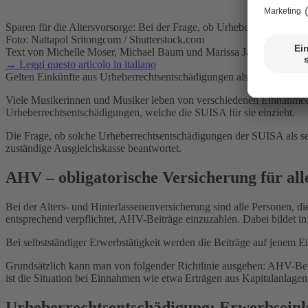
Sparen für die Altersvorsorge: Bei der Frage, ob Urheberrechtsentsc
Foto: Nattapol Sritongcom / Shutterstock.com
Text von Michelle Moser, Michael Baum und Marissa Jana Schulthei
→ Leggi questo articolo in italiano
Gelten Einkünfte aus Urheberrechtsentschädigungen als Erwerbseinko
Viele Musikerinnen und Musiker leben von verschiedenen Einnahmequ
Urheberrechtsentschädigungen, welche die SUISA für sie einzieht.
Die Frage, ob solche Urheberrechtsentschädigungen der SUISA als se
zuständige Ausgleichskasse beantwortet.
AHV – obligatorische Versicherung für all
Bei der Alters- und Hinterlassenenversicherung sind alle Personen, d
entsprechend verpflichtet, AHV-Beiträge einzuzahlen. Dabei bildet 
Bei selbstständiger Erwerbstätigkeit werden die Beiträge auf jenem Ei
Grundsätzlich kann man von folgender Richtlinie ausgehen: AHV-Beit
ist die Situation bei Einnahmen wie etwa Erträgen aus Kapitalanlage
Urheberrechtsentschädigung: Erwerbsein