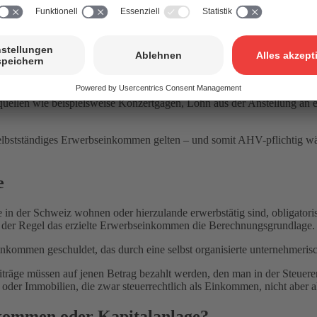
hädigungen AHV-pflichtig sind, sind sich die Schweizer Ausgleichskass
ss
mmen? Dies ist einzelfallabhängig.
ellen wie beispielsweise Konzertgagen, Lohn aus der Anstellung an e
lbstständiges Erwerbseinkommen gelten – und somit AHV-pflichtig wäre
e
ie in der Schweiz wohnen oder hierzulande erwerbstätig sind, obligator
in der Regel das erzielte Erwerbseinkommen die Berechnungsgrundlage.
nkommen geschuldet, das durch eine selbst organisierte unternehmerische
räge müssen auf jenen Betrag bezahlt werden, den man in der Steuerer
n oder Immobilien, die zwar steuerrechtlich als Einkommen, nicht abe
kommen oder Kapitalanlage?