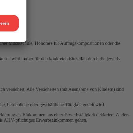
en uneinig.
iner Musikschule, Honorare für Auftragskompositionen oder die
n – wird immer für den konkreten Einzelfall durch die jeweils
isch versichert. Alle Versicherten (mit Ausnahme von Kindern) sind
, betriebliche oder geschäftliche Tätigkeit erzielt wird.
klärung als Einkommen aus einer Erwerbstätigkeit deklariert. Anders
r als AHV-pflichtiges Erwerbseinkommen gelten.