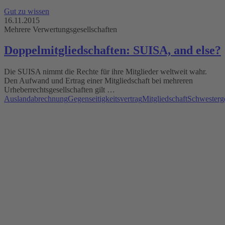
Gut zu wissen
16.11.2015
Mehrere Verwertungsgesellschaften
Doppelmitgliedschaften: SUISA, and else?
Die SUISA nimmt die Rechte für ihre Mitglieder weltweit wahr.
Den Aufwand und Ertrag einer Mitgliedschaft bei mehreren
Urheberrechtsgesellschaften gilt …
Auslandabrechnung
Gegenseitigkeitsvertrag
Mitgliedschaft
Schwesterge