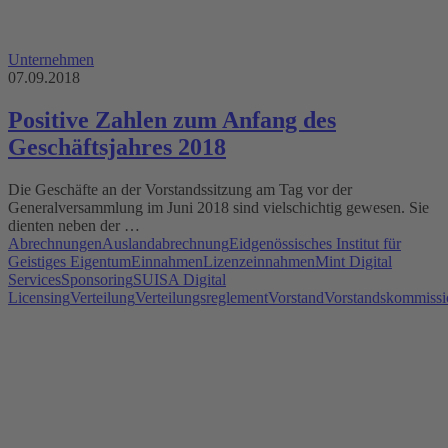
Unternehmen
07.09.2018
Positive Zahlen zum Anfang des
Geschäftsjahres 2018
Die Geschäfte an der Vorstandssitzung am Tag vor der
Generalversammlung im Juni 2018 sind vielschichtig gewesen. Sie
dienten neben der …
Abrechnungen
Auslandabrechnung
Eidgenössisches Institut für
Geistiges Eigentum
Einnahmen
Lizenzeinnahmen
Mint Digital
Services
Sponsoring
SUISA Digital
Licensing
Verteilung
Verteilungsreglement
Vorstand
Vorstandskommissi