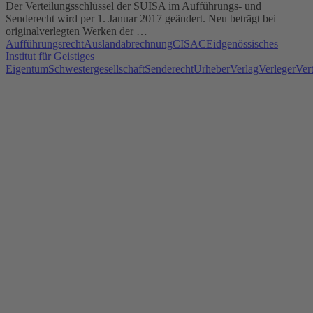
Der Verteilungsschlüssel der SUISA im Aufführungs- und
Senderecht wird per 1. Januar 2017 geändert. Neu beträgt bei
originalverlegten Werken der …
Aufführungsrecht
Auslandabrechnung
CISAC
Eidgenössisches
Institut für Geistiges
Eigentum
Schwestergesellschaft
Senderecht
Urheber
Verlag
Verleger
Ver