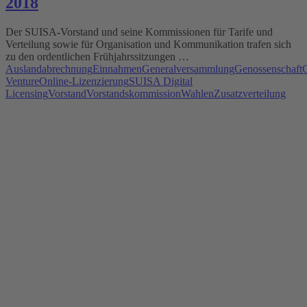
2018
Der SUISA-Vorstand und seine Kommissionen für Tarife und
Verteilung sowie für Organisation und Kommunikation trafen sich
zu den ordentlichen Frühjahrssitzungen …
Auslandabrechnung
Einnahmen
Generalversammlung
Genossenschaft
G
Venture
Online-Lizenzierung
SUISA Digital
Licensing
Vorstand
Vorstandskommission
Wahlen
Zusatzverteilung