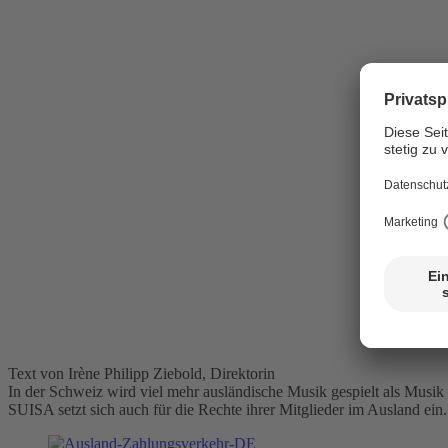
Text von Irène Philipp Ziebold, Direktorin
In der Schweiz wird viel mehr ausländische Musik gespielt als Musi
SUISA setzt sich auch für die Rechte ihrer Mitglieder im Ausland ein.