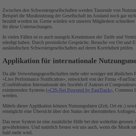
Zwischen den Schwestergesellschaften werden Tausende von Nutzung
Beispiel die Musiknutzung der Gesellschaft im Ausland noch gar nicht
bezahlt worden ist. Gerne würden wir unseren Mitgliedern schneller
für diese Untersuchungen.
In vielen Fällen ist es auch mangels Kenntnissen der Tarife und Vert
erledigt haben. Durch persönliche Gespräche, Besuche vor Ort und Ei
ausländischen Schwestergesellschaften auf deren Korrektheit prüfen.
Applikation für internationale Nutzungs
Da alle Verwertungsgesellschaften mehr oder weniger mit ähnlichen
«Live Performance Notification», entwickelt von der Firma «FastTra
(Confédération Internationale des Sociétés d´Auteurs et Compositeurs
existierenden Systems (
«CIS-Net Powered by FastTrack»
, Common In
werden.
Mittels dieser Applikation können Nutzungsdaten (Zeit, Ort etc.) sowi
ermöglicht eine Übersicht über den Status der übermittelten Anfragen
Das neue System ist eine zusätzliche Hilfe bei den weiterhin gros
gewährleisten. Und natürlich freuen wir uns auch, wenn die Musik 
bald mehr wird.