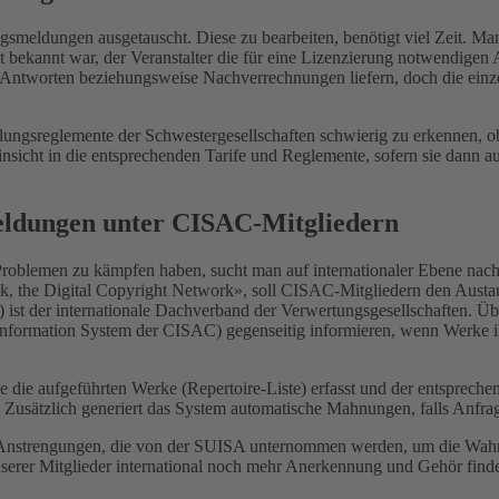
smeldungen ausgetauscht. Diese zu bearbeiten, benötigt viel Zeit. M
 bekannt war, der Veranstalter die für eine Lizenzierung notwendigen A
e Antworten beziehungsweise Nachverrechnungen liefern, doch die einz
eilungsreglemente der Schwestergesellschaften schwierig zu erkennen, o
nsicht in die entsprechenden Tarife und Reglemente, sofern sie dann a
meldungen unter CISAC-Mitgliedern
 Problemen zu kämpfen haben, sucht man auf internationaler Ebene na
ck, the Digital Copyright Network», soll CISAC-Mitgliedern den Austa
) ist der internationale Dachverband der Verwertungsgesellschaften. Üb
formation System der CISAC) gegenseitig informieren, wenn Werke ihre
e die aufgeführten Werke (Repertoire-Liste) erfasst und der entspreche
. Zusätzlich generiert das System automatische Mahnungen, falls Anfra
sen Anstrengungen, die von der SUISA unternommen werden, um die Wah
unserer Mitglieder international noch mehr Anerkennung und Gehör fi