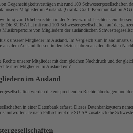
von Gegenseitigkeitsverträgen mit rund 100 Schwestergesellschaften d
sik unserer Mitglieder im Ausland. (Grafik: Crafft Kommunikation AG)
rtung von Urheberrechten in der Schweiz und Liechtenstein fliessen
lt: Die SUISA hat mit rund 100 Schwestergesellschaften auf der ganzen
s Musikrepertoire von Mitgliedern der ausländischen Schwestergesellsc
ls Musik unserer Mitglieder im Ausland. Im Vergleich zum Inlandumsa
 aus dem Ausland flossen in den letzten Jahren aus den direkten Nachb
Rechte unserer Mitglieder mit dem gleichen Nachdruck und der gleic
chte ihrer Mitglieder im Ausland ein?
liedern im Ausland
tergesellschaften werden die entsprechenden Rechte übertragen und de
sellschaften in einer Datenbank erfasst. Dieses Datenbanksystem nam
rist antworten. Je nach Fall schreibt die SUISA zusätzlich die Schwester
tergesellschaften