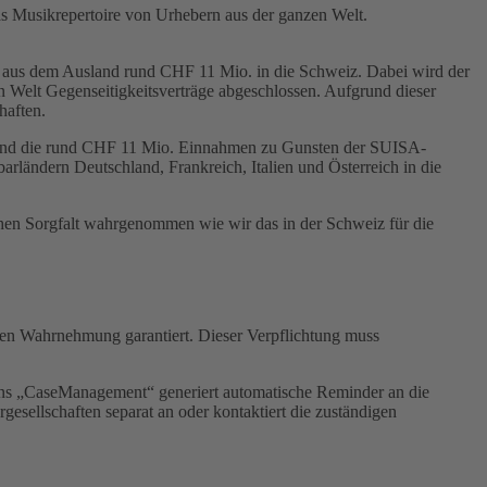
as Musikrepertoire von Urhebern aus der ganzen Welt.
 aus dem Ausland rund CHF 11 Mio. in die Schweiz. Dabei wird der
 Welt Gegenseitigkeitsverträge abgeschlossen. Aufgrund dieser
haften.
tz sind die rund CHF 11 Mio. Einnahmen zu Gunsten der SUISA-
arländern Deutschland, Frankreich, Italien und Österreich in die
hen Sorgfalt wahrgenommen wie wir das in der Schweiz für die
ren Wahrnehmung garantiert. Dieser Verpflichtung muss
ens „CaseManagement“ generiert automatische Reminder an die
gesellschaften separat an oder kontaktiert die zuständigen