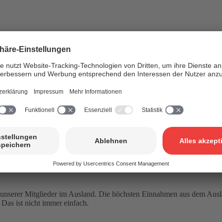
k unserer Mitglieder im Ausland. Die höchsten Einnahmen aus dem Ausla
 Das ist nicht immer einfach.