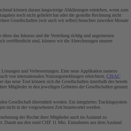
anchmal können daraus langwierige Abklärungen entstehen, wenn zum
ngaben noch nicht geliefert hat oder die gestellte Rechnung nicht
elnen Gesellschaften (wie auch wir selber) brauchen zuweilen Monate
b diese das Inkasso und die Verteilung richtig und angemessen
uch veröffentlicht sind, können wir die Abrechnungen unserer
ch Lösungen und Verbesserungen. Eine neue Applikation namens
usch von internationalen Nutzungsmeldungen erleichtern.
CISAC
er das neue Tool können sich die Gesellschaften innerhalb des bereits
r Mitglieder in den jeweiligen Gebieten der Gesellschaften genutzt
nden Gesellschaft übermittelt werden. Ein integriertes Trackingsystem
gen nicht in der vorgesehenen Zeit beantwortet werden.
rnehmung der Rechte ihrer Mitglieder auch im Ausland zu
ndet. Damit aus den rund CHF 11 Mio. Einnahmen aus dem Ausland