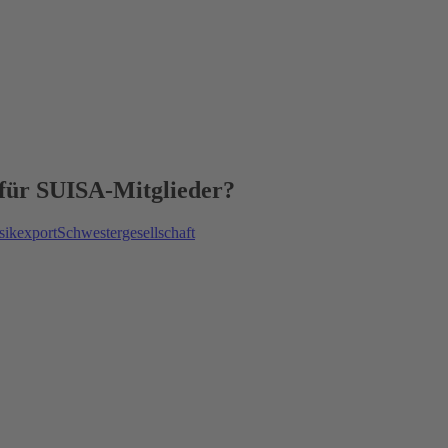
 für SUISA-Mitglieder?
ikexport
Schwestergesellschaft