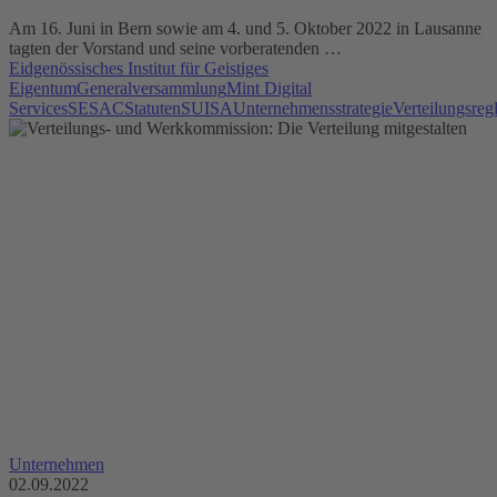
Am 16. Juni in Bern sowie am 4. und 5. Oktober 2022 in Lausanne
tagten der Vorstand und seine vorberatenden …
Eidgenössisches Institut für Geistiges
Eigentum
Generalversammlung
Mint Digital
Services
SESAC
Statuten
SUISA
Unternehmensstrategie
Verteilungsreg
Unternehmen
02.09.2022