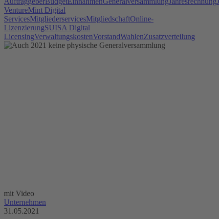
Auftraggeber
Budget
Einnahmen
Generalversammlung
Jahresrechnung
Venture
Mint Digital
Services
Mitgliederservices
Mitgliedschaft
Online-
Lizenzierung
SUISA Digital
Licensing
Verwaltungskosten
Vorstand
Wahlen
Zusatzverteilung
mit Video
Unternehmen
31.05.2021