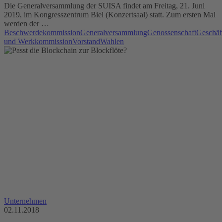
Die Generalversammlung der SUISA findet am Freitag, 21. Juni
2019, im Kongresszentrum Biel (Konzertsaal) statt. Zum ersten Mal
werden der …
Beschwerdekommission
Generalversammlung
Genossenschaft
Geschäf
und Werkkommission
Vorstand
Wahlen
Unternehmen
02.11.2018