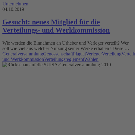
Unternehmen
04.10.2019
Gesucht: neues Mitglied für die
Verteilungs- und Werkkommission
Wie werden die Einnahmen an Urheber und Verleger verteilt? Wer
soll wie viel aus welcher Nutzung seiner Werke erhalten? Diese …
Generalversammlung
Genossenschaft
Plagiat
Verleger
Verteilung
Verteil
und Werkkommission
Verteilungsreglement
Wahlen