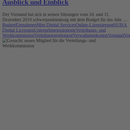
Ausblick und Einblick
Der Vorstand hat sich in seinen Sitzungen vom 10. und 11.
Dezember 2019 schwerpunktmässig mit dem Budget für das Jahr …
Budget
Einnahmen
Mint Digital Services
Online-Lizenzierung
SUISA
Digital Licensing
Unternehmensstrategie
Verteilungs- und
Werkkommission
Verteilungsreglement
Verwaltungskosten
Vorstand
Vo