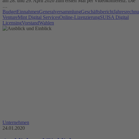
am 28. und 29. April 2020 zum ersten Mal per Videokonferenz. Die
…
Budget
Einnahmen
Generalversammlung
Geschäftsbericht
Jahresrechn
Venture
Mint Digital Services
Online-Lizenzierung
SUISA Digital
Licensing
Vorstand
Wahlen
Unternehmen
24.01.2020