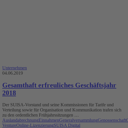
Unternehmen
04.06.2019
Gesamthaft erfreuliches Geschäftsjahr
2018
Der SUISA-Vorstand und seine Kommissionen für Tarife und
Verteilung sowie für Organisation und Kommunikation trafen sich
zu den ordentlichen Frühjahrssitzungen …
Auslandabrechnung
Einnahmen
Generalversammlung
Genossenschaft
G
Venture
Online-Lizenzierung
SUISA Digital