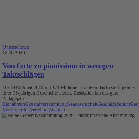
Unternehmen
18.06.2020
Von forte zu pianissimo in wenigen
Taktschlägen
Die SUISA hat 2019 mit 171 Millionen Franken das beste Ergebnis
ihrer 96-jährigen Geschichte erzielt. Zusätzlich hat das gute
Anlagejahr …
Einnahmen
Generalversammlung
Genossenschaft
Geschäftsbericht
Gesc
Musikvertrieb
Verteilung
Wahlen