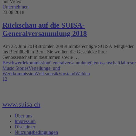
mit Video
Unternehmen
23.08.2018
Rückschau auf die SUISA-
Generalversammlung 2018
Am 22. Juni 2018 strömten 208 stimmberechtigte SUISA-Mitglieder
ins Bierhübeli in Bern. Sie wollten die Geschicke ihrer
Genossenschaft mitbestimmen sowie …
Beschwerdekommission
Generalversammlung
Genossenschaft
Jahresr
Music Stories
Verteilungs- und
Werkkommission
Volksmusik
Vorstand
Wahlen
1
2
www.suisa.ch
Über uns
Impressum
Disclaimer
Nutzungsbedingungen