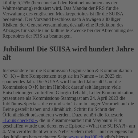
künftig 5,25% (berechnet auf den Bruttoeinnahmen aus der
Wahrnehmung) reduziert wird. Das Mandat der PRS für die
Verwaltung des englischen Musikrepertoires ist für die SUISA
bedeutend. Der Vorstand beschloss nach Abwägen allfälliger
Risiken, der Generalversammlung deshalb eine Reduktion des
Abzuges für soziale und kulturelle Zwecke bei der Abrechnung des
Repertoires der PRS zu beantragen.
Jubiläum! Die SUISA wird hundert Jahre
alt
Insbesondere für die Kommission Organisation & Kommunikation
(O+K) – ihre Kompetenzen trägt sie im Namen – ist 2023 ein
spannendes Jahr. Die SUISA wird hundert Jahre alt! Und die
Kommission O+K hat im Hinblick darauf seit längerem viele
Entscheidungen zu treffen. Giorgio Tebaldi, Leiter Kommunikation,
präsentierte als Kommissions-Stammgast am 24. April 2023 die
Jubiläums-Specials, die er und sein Team in langer Vorarbeit auf die
Beine gestellt haben und allmählich, Schritt für Schritt der
Öffentlichkeit präsentieren werden. Dazu gehört die Kurzserie
«Louis checkt’s!»
, die in Zusammenarbeit mit Maybaum Film
geschaffen wurde und deren erste Episode «What the SUISA?!» am
4. Mai veröffentlicht wurde. Nebst vielem mehr – auf der eigens für
das Jubiläum hergerichteten Seite
www.suisa100.ch
gibt’s hierzu