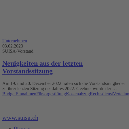
Unternehmen
03.02.2023
SUISA-Vorstand
Neuigkeiten aus der letzten
Vorstandssitzung
Am 19. und 20. Dezember 2022 trafen sich die Vorstandsmitglieder
zu ihrer letzten Sitzung des Jahres 2022. Geebnet wurde der …
Budget
Einnahmen
Fürsorgestiftung
Kostenabzug
Rechtsdienst
Verteilu
www.suisa.ch
Über uns