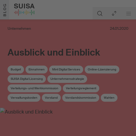
Zum Inhalt springen
BLOG
Unternehmen
24.01.2020
Ausblick und Einblick
Budget
Einnahmen
Mint Digital Services
Online-Lizenzierung
SUISA Digital Licensing
Unternehmensstrategie
Verteilungs- und Werkkommission
Verteilungsreglement
Verwaltungskosten
Vorstand
Vorstandskommission
Wahlen