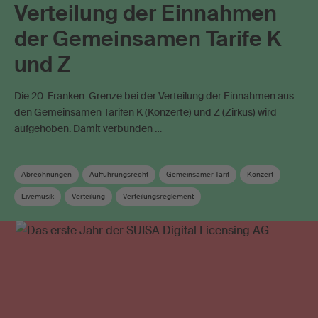
Verteilung der Einnahmen
der Gemeinsamen Tarife K
und Z
Die 20-Franken-Grenze bei der Verteilung der Einnahmen aus
den Gemeinsamen Tarifen K (Konzerte) und Z (Zirkus) wird
aufgehoben. Damit verbunden …
Abrechnungen
Aufführungsrecht
Gemeinsamer Tarif
Konzert
Livemusik
Verteilung
Verteilungsreglement