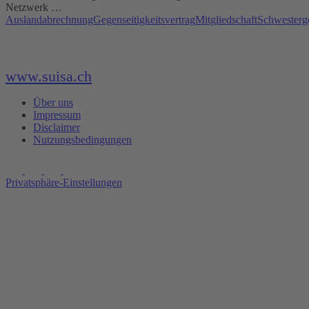
Netzwerk …
Auslandabrechnung
Gegenseitigkeitsvertrag
Mitgliedschaft
Schwesterge
www.suisa.ch
Über uns
Impressum
Disclaimer
Nutzungsbedingungen
Privatsphäre-Einstellungen