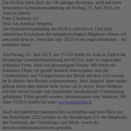
Die SUISA feiert 2023 ihr 100-jähriges Bestehen, auch mit einer
besonderen Generalversammlung am Freitag, 23. Juni 2023, im
Aura in Zürich.
Foto: Likeberry AG
Text von Andreas Wegelin.
Die Generalversammlung der SUISA steht bevor. Und über
zahlreiches Erscheinen der stimmberechtigten Mitglieder freuen wir
uns mehr denn je. Denn das Jahr 2023 ist ein ungewöhnliches – im
positiven Sinne.
Am Freitag, 23. Juni 2023, um 15 Uhr findet im Aura in Zürich die
diesjährige Generalversammlung der SUISA statt. In ungewohnt
schlanker Form, dafür mit grossartigem Zusatz: Wir feiern ein
Jubiläum! Denn vor gerade hundert Jahren haben sich die
Urheber/innen und Verleger/innen der Musik mit dem Ziel vereint,
im Kollektiv ihre Rechte wahrzunehmen. Jetzt, hundert Jahre später,
gelingt ihnen dies einmal mehr besser als je zuvor. Dem Jubiläum
soll mit einem Festakt und spannender musikalischer Umrahmung
gebührend Tribut gezollt werden. Informationen zum Jubiläum 100
Jahre SUISA finden Sie unter
www.suisa100.ch
.
Nach den jährlichen statutarischen Geschäften und dem Blick auf
das Rekordjahr 2022 werden an der diesjährigen GV die Mitglieder
des Vorstands, der Verteilungs- und Werk- sowie der
Beschwerdekommission neu gewählt.