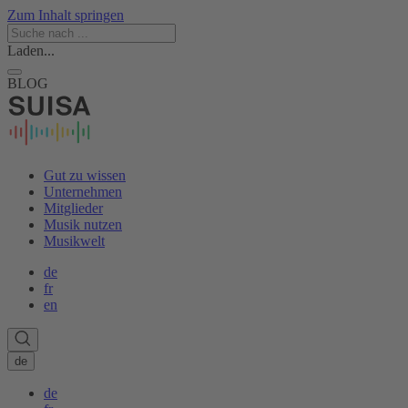
Zum Inhalt springen
Laden...
BLOG
Gut zu wissen
Unternehmen
Mitglieder
Musik nutzen
Musikwelt
de
fr
en
de
de