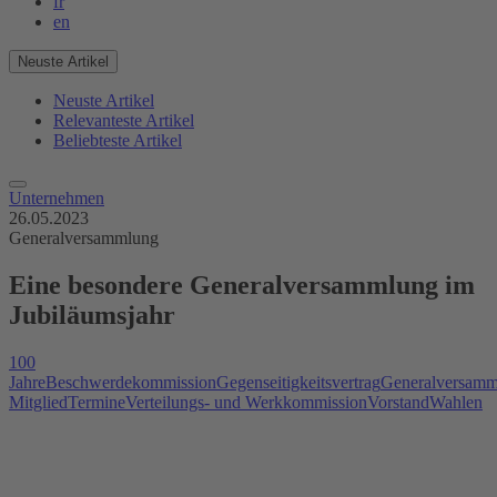
fr
en
Neuste Artikel
Neuste Artikel
Relevanteste Artikel
Beliebteste Artikel
Unternehmen
26.05.2023
Generalversammlung
Eine besondere Generalversammlung im
Jubiläumsjahr
100
Jahre
Beschwerdekommission
Gegenseitigkeitsvertrag
Generalversamm
Mitglied
Termine
Verteilungs- und Werkkommission
Vorstand
Wahlen