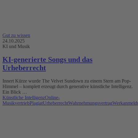
Gut zu wissen
24.10.2025
KI und Musik
KI-generierte Songs und das
Urheberrecht
Innert Kürze wurde The Velvet Sundown zu einem Stern am Pop-
Himmel – komplett erzeugt durch generative künstliche Intelligenz.
Ein Blick …
Künstliche Intelligenz
Online-
Musikvertrieb
Plagiat
Urheberrecht
Wahrnehmungsvertrag
Werkanmeld