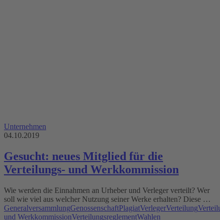
Unternehmen
04.10.2019
Gesucht: neues Mitglied für die
Verteilungs- und Werkkommission
Wie werden die Einnahmen an Urheber und Verleger verteilt? Wer
soll wie viel aus welcher Nutzung seiner Werke erhalten? Diese …
Generalversammlung
Genossenschaft
Plagiat
Verleger
Verteilung
Verteil
und Werkkommission
Verteilungsreglement
Wahlen