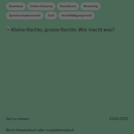
Download
Online-Nutzung
Soundtrack
Streaming
Synchronisationsrecht
Tarif
Vervielfältigungsrecht
Verwandte Schutzrechte
Wahrnehmungsvertrag
Gut zu wissen
22.03.2022
Nicht-theatralisch oder musikdramatisch