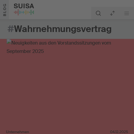
Zum Inhalt springen
BLOG
#
Wahrnehmungsvertrag
Unternehmen
04.12.2025