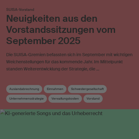
SUISA-Vorstand
Neuigkeiten aus den
Vorstandssitzungen vom
September 2025
Die SUISA-Gremien befassten sich im September mit wichtigen
Weichenstellungen für das kommende Jahr. Im Mittelpunkt
standen Weiterentwicklung der Strategie, die …
Auslandabrechnung
Einnahmen
Schwestergesellschaft
Unternehmensstrategie
Verwaltungskosten
Vorstand
Vorstandskommission
Wahrnehmungsvertrag