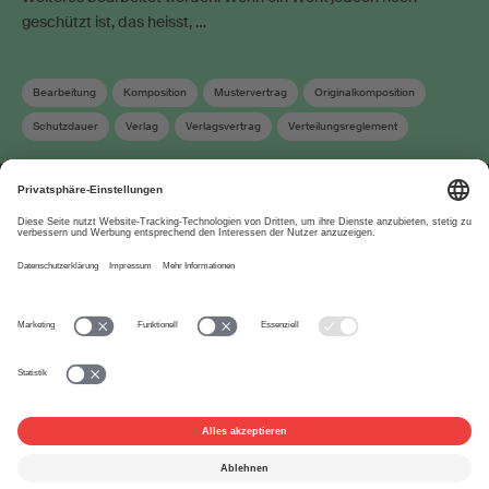
geschützt ist, das heisst, …
Bearbeitung
Komposition
Mustervertrag
Originalkomposition
Schutzdauer
Verlag
Verlagsvertrag
Verteilungsreglement
Wahrnehmungsvertrag
Werkanmeldung
Über uns
www.suisa.ch
Impressum
Disclaimer
Nutzungsbedingungen
Privatsphäre-Einstellungen