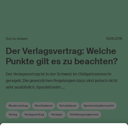
Gut zu wissen
10.06.2016
Der Verlagsvertrag: Welche
Punkte gilt es zu beachten?
Der Verlagsvertrag ist in der Schweiz im Obligationenrecht
geregelt. Die gesetzlichen Regelungen dazu sind jedoch nicht
sehr ausführlich. Speziell beim …
Mustervertrag
Rechtsdienst
Schutzdauer
Synchronisationsrecht
Verlag
Verlagsvertrag
Verleger
Verteilungsreglement