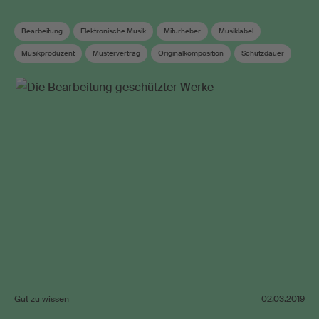
Bearbeitung
Elektronische Musik
Miturheber
Musiklabel
Musikproduzent
Mustervertrag
Originalkomposition
Schutzdauer
Urheberrecht
Verwandte Schutzrechte
Werkanmeldung
Gut zu wissen
02.03.2019