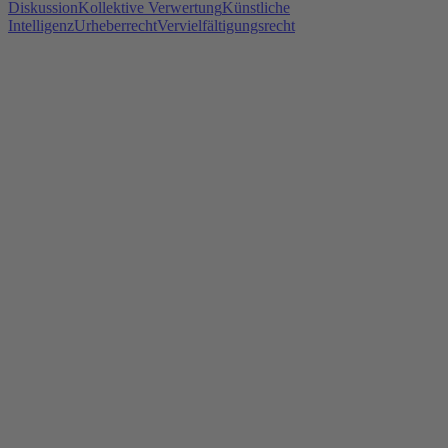
Diskussion
Kollektive Verwertung
Künstliche
Intelligenz
Urheberrecht
Vervielfältigungsrecht