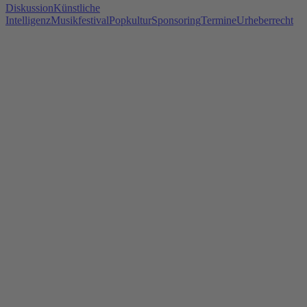
Diskussion
Künstliche
Intelligenz
Musikfestival
Popkultur
Sponsoring
Termine
Urheberrecht