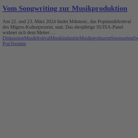
Vom Songwriting zur Musikproduktion
Am 22. und 23. März 2024 findet M4music, das Popmusikfestival
des Migros-Kulturprozent, statt. Das diesjährige SUISA-Panel
widmet sich dem Metier …
Diskussion
Musikfestival
Musikindustrie
Musikproduzent
Sponsoring
Sw
Pop
Termine