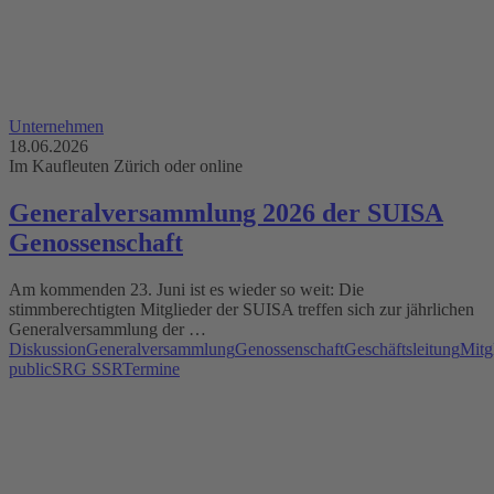
Unternehmen
18.06.2026
Im Kaufleuten Zürich oder online
Generalversammlung 2026 der SUISA
Genossenschaft
Am kommenden 23. Juni ist es wieder so weit: Die
stimmberechtigten Mitglieder der SUISA treffen sich zur jährlichen
Generalversammlung der …
Diskussion
Generalversammlung
Genossenschaft
Geschäftsleitung
Mitg
public
SRG SSR
Termine