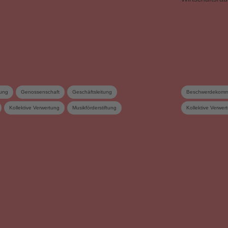
ung
Genossenschaft
Geschäftsleitung
Beschwerdekomm
Kollektive Verwertung
Musikförderstiftung
Kollektive Verwer
Statuten
Urheberrechtsrevision
Verwertungsgesel
lschaft