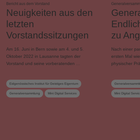
Bericht aus dem Vorstand
Generalversamm
Neuigkeiten aus den
Gener
letzten
Endlic
Vorstandssitzungen
zu Ang
Am 16. Juni in Bern sowie am 4. und 5.
Nach einer pa
Oktober 2022 in Lausanne tagten der
ersten Mal wi
Vorstand und seine vorberatenden …
physischer Pr
Eidgenössisches Institut für Geistiges Eigentum
Generalversamml
Generalversammlung
Mint Digital Services
Mint Digital Servi
SESAC
Statuten
SUISA
Verwertungsgesel
Unternehmensstrategie
Verteilungsreglement
Vorstand
Vorstandskommission
Wahlen