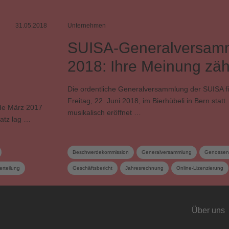
31.05.2018
Unternehmen
SUISA-Generalversam
2018: Ihre Meinung zähl
Die ordentliche Generalversammlung der SUISA f
Freitag, 22. Juni 2018, im Bierhübeli in Bern statt.
nde März 2017
musikalisch eröffnet …
atz lag …
Beschwerdekommission
Generalversammlung
Genossen
erteilung
Geschäftsbericht
Jahresrechnung
Online-Lizenzierung
Verteilungs- und Werkkommission
Wahlen
Über uns