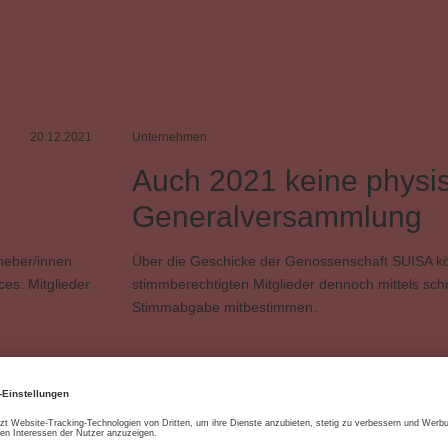
20.12.2021
Unternehmen
Auch 2021 keine physi
Generalversammlung
heber/innen
Über die Geschicke der Genossenschaft SUISA k
ces: Mitglieder
stimmberechtigten Mitglieder dennoch mittels schri
Stimmabgabe mitbestimmen.
haft
Budget
Einnahmen
Generalversammlung
Genossen