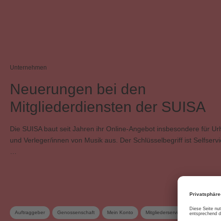
Unternehmen
Neuerungen bei den
Mitgliederdiensten der SUISA
Die SUISA baut seit Jahren ihr Online-Angebot insbesondere für Ur
und Verleger/innen von Musik aus. Der Schlüsselbegriff ist Selfservi
…
Auftraggeber
Genossenschaft
Mein Konto
Mitgliederservices
Mitgliedsc