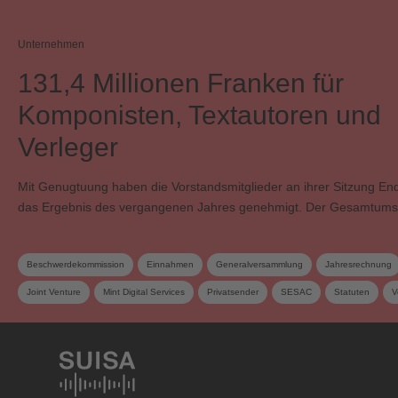
Unternehmen
131,4 Millionen Franken für
Komponisten, Textautoren und
Verleger
Mit Genugtuung haben die Vorstandsmitglieder an ihrer Sitzung E
das Ergebnis des vergangenen Jahres genehmigt. Der Gesamtums
Beschwerdekommission
Einnahmen
Generalversammlung
Jahresrechnung
Joint Venture
Mint Digital Services
Privatsender
SESAC
Statuten
V
Verteilungs- und Werkkommission
Vorstand
Wahlen
Zusatzverteilung