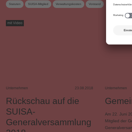
Statuten
SUISA-Mitglied
Verwaltungskosten
Vorstand
mit Video
Unternehmen
23.08.2018
Unternehmen
Rückschau auf die
Gemei
SUISA-
Am 22. Juni 20
Generalversammlung
Mitglied der 
Generalversa