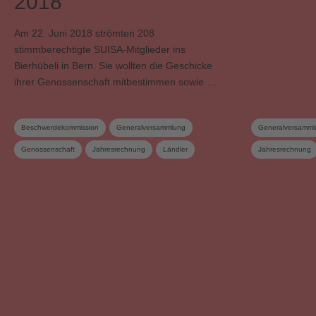
2018
Am 22. Juni 2018 strömten 208
stimmberechtigte SUISA-Mitglieder ins
Bierhübeli in Bern. Sie wollten die Geschicke
ihrer Genossenschaft mitbestimmen sowie …
Beschwerdekommission
Generalversammlung
Generalversamml
Genossenschaft
Jahresrechnung
Ländler
Jahresrechnung
Mitgliedschaft
Statuten
SUISA Music Stories
Musikförderung
Verteilungs- und Werkkommission
Volksmusik
Verwertungsgesel
Vorstand
Wahlen