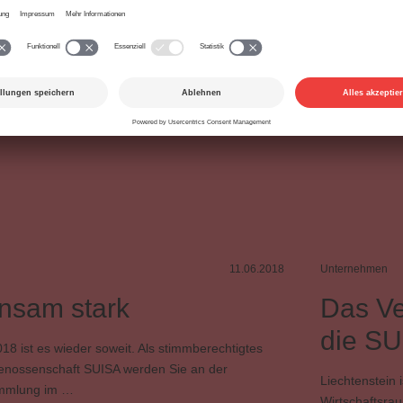
Mitgliedschaft
Statuten
Termine
Vorstand
Wahl
Zusatzverteilung
11.06.2018
Unternehmen
nsam stark
Das Ve
die SU
18 ist es wieder soweit. Als stimmberechtigtes
Genossenschaft SUISA werden Sie an der
Liechtenstein 
mmlung im …
Wirtschaftsra