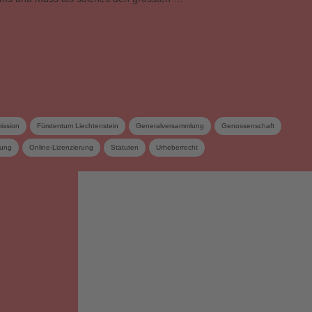
ission
Fürstentum Liechtenstein
Generalversammlung
Genossenschaft
tung
Online-Lizenzierung
Statuten
Urheberrecht
lschaft