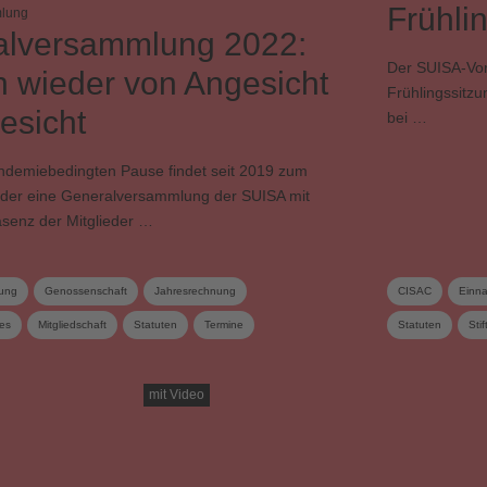
Frühli
lung
alversammlung 2022:
Der SUISA-Vor
h wieder von Angesicht
Frühlingssitzu
esicht
bei …
ndemiebedingten Pause findet seit 2019 zum
eder eine Generalversammlung der SUISA mit
äsenz der Mitglieder …
ung
Genossenschaft
Jahresrechnung
CISAC
Einn
ces
Mitgliedschaft
Statuten
Termine
Statuten
Sti
lschaft
Vorstand
Wahlen
Zusatzverteilung
mit Video