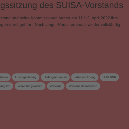
ngssitzung des SUISA-Vorstands
stand und seine Kommissionen haben am 11./12. April 2022 ihre
ngen durchgeführt. Nach langer Pause erstmals wieder vollständig
ahmen
Fürsorgestiftung
Hintergrundmusik
Jahresrechnung
SRG SSR
ftungsrat
Verwaltungskosten
Vorstand
Vorstandskommission