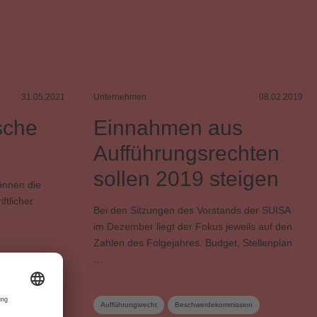
31.05.2021
Unternehmen
08.02.2019
sche
Einnahmen aus
Aufführungsrechten
sollen 2019 steigen
önnen die
ftlicher
Bei den Sitzungen des Vorstands der SUISA
im Dezember liegt der Fokus jeweils auf den
Zahlen des Folgejahres. Budget, Stellenplan
…
schaft
Aufführungsrecht
Beschwerdekommission