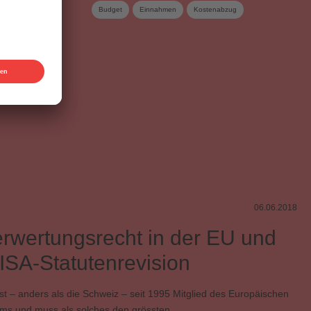
en
Budget
Einnahmen
Kostenabzug
Musikförderstiftung
Statuten
Urheberrechtsrevision
Vorstand
06.06.2018
rwertungsrecht in der EU und
ISA-Statutenrevision
ist – anders als die Schweiz – seit 1995 Mitglied des Europäischen
ums und muss als solches den grössten …