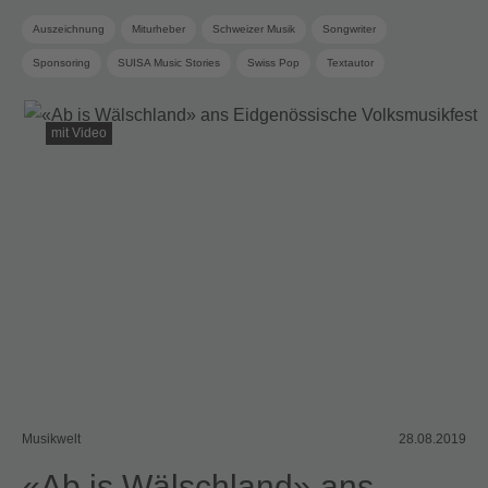
Auszeichnung
Miturheber
Schweizer Musik
Songwriter
Sponsoring
SUISA Music Stories
Swiss Pop
Textautor
mit Video
Musikwelt
28.08.2019
«Ab is Wälschland» ans