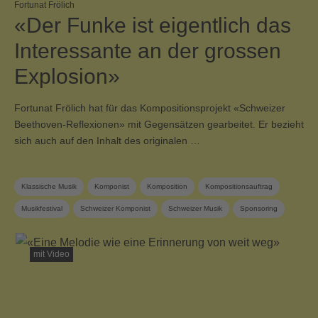
Fortunat Frölich
«Der Funke ist eigentlich das
Interessante an der grossen
Explosion»
Fortunat Frölich hat für das Kompositionsprojekt «Schweizer
Beethoven-Reflexionen» mit Gegensätzen gearbeitet. Er bezieht
sich auch auf den Inhalt des originalen …
Klassische Musik
Komponist
Komposition
Kompositionsauftrag
Musikfestival
Schweizer Komponist
Schweizer Musik
Sponsoring
SUISA Music Stories
SUISA-Mitglied
Zeitgenössische Musik
mit Video