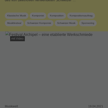
Klassische Musik
Komponist
Komposition
Kompositionsauftrag
Musikfestival
Schweizer Komponist
Schweizer Musik
Sponsoring
SUISA Music Stories
SUISA-Mitglied
Zeitgenössische Musik
mit Video
Musikwelt
19.04.2021