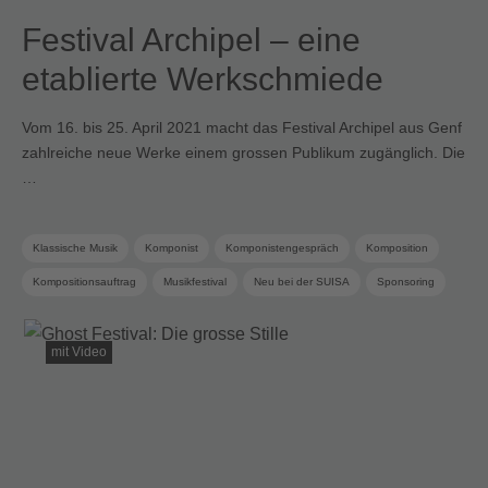
Festival Archipel – eine
etablierte Werkschmiede
Vom 16. bis 25. April 2021 macht das Festival Archipel aus Genf
zahlreiche neue Werke einem grossen Publikum zugänglich. Die
…
Klassische Musik
Komponist
Komponistengespräch
Komposition
Kompositionsauftrag
Musikfestival
Neu bei der SUISA
Sponsoring
SUISA Music Stories
Termine
Zeitgenössische Musik
mit Video