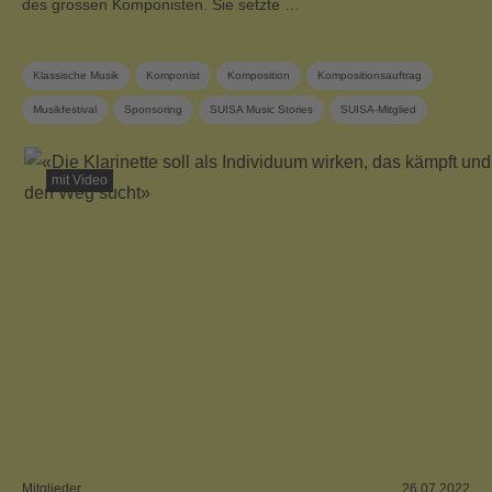
des grossen Komponisten. Sie setzte …
Klassische Musik
Komponist
Komposition
Kompositionsauftrag
Musikfestival
Sponsoring
SUISA Music Stories
SUISA-Mitglied
Zeitgenössische Musik
mit Video
Mitglieder
26.07.2022