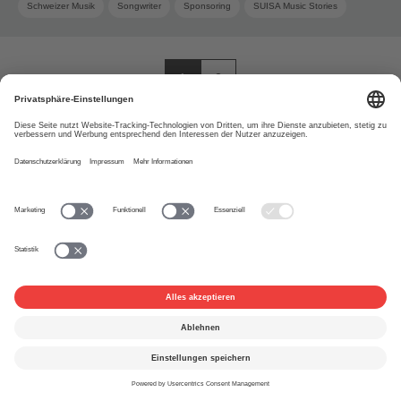
Schweizer Musik
Songwriter
Sponsoring
SUISA Music Stories
Swiss Pop
1
2
Über uns
www.suisa.ch
Impressum
Disclaimer
Nutzungsbedingungen
Privatsphäre-Einstellungen