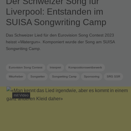
Der Schweizer Song für
Liverpool: Entstanden im
SUISA Songwriting Camp
Das Schweizer Lied für den Eurovision Song Contest 2023
heisst «Watergun». Komponiert wurde der Song am SUISA
Songwriting Camp.
Eurovision Song Contest
Interpret
Kompositionswettbewerb
Miturheber
Songwriter
Songwriting Camp
Sponsoring
SRG SSR
SUISA Music Stories
mit Video