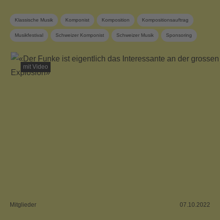
Klassische Musik
Komponist
Komposition
Kompositionsauftrag
Musikfestival
Schweizer Komponist
Schweizer Musik
Sponsoring
SUISA Music Stories
SUISA-Mitglied
Zeitgenössische Musik
mit Video
Mitglieder
07.10.2022