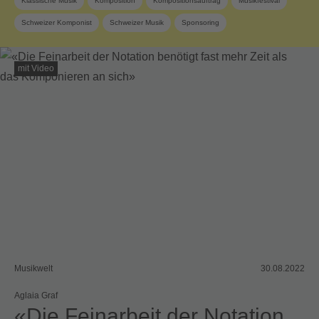
Klassische Musik
Komposition
Kompositionsauftrag
Musikfestival
Schweizer Komponist
Schweizer Musik
Sponsoring
SUISA Music Stories
SUISA-Mitglied
Zeitgenössische Musik
mit Video
Musikwelt
30.08.2022
Aglaia Graf
«Die Feinarbeit der Notation