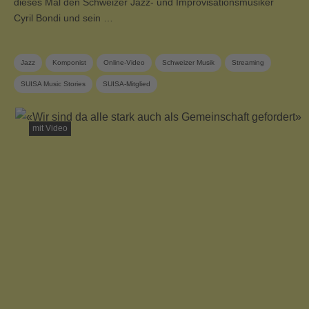
dieses Mal den Schweizer Jazz- und Improvisationsmusiker
Cyril Bondi und sein …
Jazz
Komponist
Online-Video
Schweizer Musik
Streaming
SUISA Music Stories
SUISA-Mitglied
mit Video