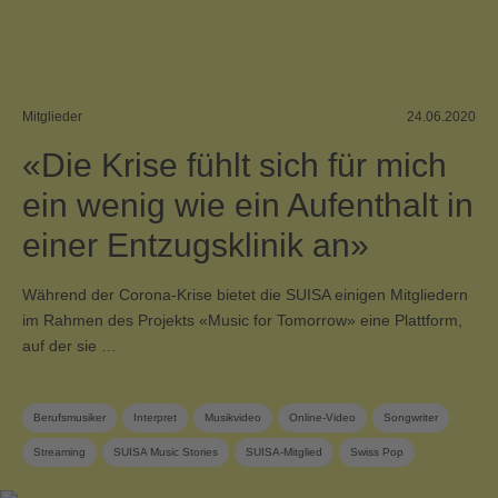
Mitglieder
24.06.2020
«Die Krise fühlt sich für mich
ein wenig wie ein Aufenthalt in
einer Entzugsklinik an»
Während der Corona-Krise bietet die SUISA einigen Mitgliedern
im Rahmen des Projekts «Music for Tomorrow» eine Plattform,
auf der sie …
Berufsmusiker
Interpret
Musikvideo
Online-Video
Songwriter
Streaming
SUISA Music Stories
SUISA-Mitglied
Swiss Pop
Textautor