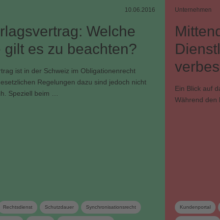
10.06.2016
Unternehmen
rlagsvertrag: Welche
Mittend
 gilt es zu beachten?
Dienst
verbes
trag ist in der Schweiz im Obligationenrecht
gesetzlichen Regelungen dazu sind jedoch nicht
Ein Blick auf 
ch. Speziell beim …
Während den l
Rechtsdienst
Schutzdauer
Synchronisationsrecht
Kundenportal