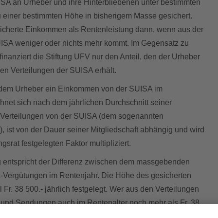
ISA an Urheber und ihre Hinterbliebenen unter bestimmten
 einer bestimmten Höhe in bisherigem Masse gesichert.
icherte Einkommen als Rentenleistung dann, wenn aus der
UISA weniger oder nichts mehr kommt. Im Gegensatz zu
finanziert die Stiftung UFV nur den Anteil, den der Urheber
den Verteilungen der SUISA erhält.
t dem Urheber ein Einkommen von der SUISA im
hnet sich nach dem jährlichen Durchschnitt seiner
 Verteilungen von der SUISA (dem sogenannten
st von der Dauer seiner Mitgliedschaft abhängig und wird
srat festgelegten Faktor multipliziert.
g entspricht der Differenz zwischen dem massgebenden
ergütungen im Rentenjahr. Die Höhe des gesicherten
Fr. 38 500.- jährlich festgelegt. Wer aus den Verteilungen
 und Sendungen auch im Rentenalter noch mehr als Fr. 38
er UVF nichts.