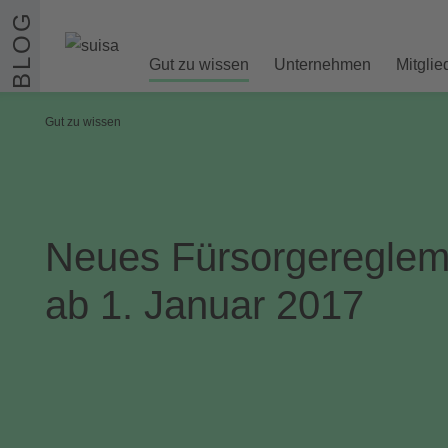
Zum Inhalt springen
BLOG
Gut zu wissen
Unternehmen
Mitglie
Gut zu wissen
Neues Fürsorgeregleme
ab 1. Januar 2017