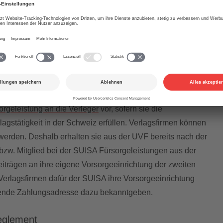
 aus den Abzügen, welche die SUISA bei allen Verteilungen
ungen, Sendungen und Vergütungsansprüchen in der
vornimmt (7,5%).
n Abzug zugunsten der UVF gemacht. Die UVF sieht
orgeleistung an die Verleger
vor, sofern sie die
agstätigkeit in der Schweiz erfüllen. Verlagsfirmen können
t werden. Deshalb erhalten sie aus der UVF bereits nach der
bzw. Mitglied bei der SUISA Fürsorgeleistungen aus der
Beiträgen an ihre eigene Vorsorgeeinrichtung der zweiten
e Verlagsfirmen dafür der SUISA ihre Vorsorgeeinrichtung
ende Zahlungsadresse dazu bekanntgeben.
eglement