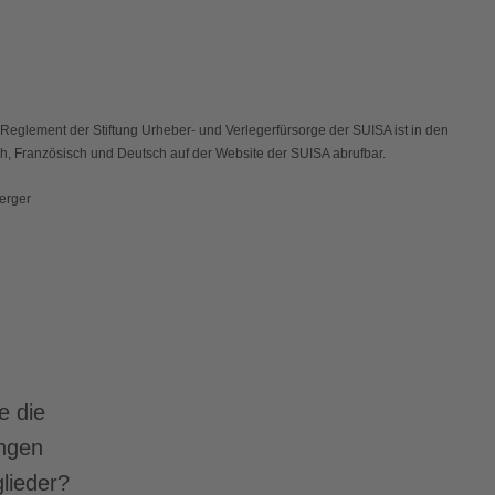
e Reglement der Stiftung Urheber- und Verlegerfürsorge der SUISA ist in den
ch, Französisch und Deutsch auf der Website der SUISA abrufbar.
erger
e die
ungen
lieder?