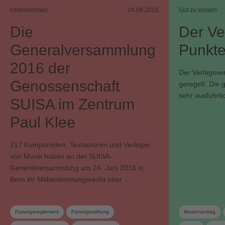
Unternehmen
24.08.2016
Gut zu wissen
Die
Der Ve
Generalversammlung
Punkte
2016 der
Der Verlagsver
Genossenschaft
geregelt. Die 
sehr ausführli
SUISA im Zentrum
Paul Klee
217 Komponisten, Textautoren und Verleger
von Musik haben an der SUISA-
Generalversammlung am 24. Juni 2016 in
Bern ihr Mitbestimmungsrecht über …
Fürsorgereglement
Fürsorgestiftung
Mustervertrag