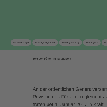
Altersvorsorge
Fürsorgereglement
Fürsorgestiftung
Stiftungsrat
Ur
Text von Irène Philipp Ziebold
An der ordentlichen Generalversa
Revision des Fürsorgereglements 
traten per 1. Januar 2017 in Kraft