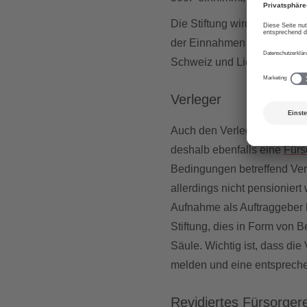
Die Stiftung wird gespiesen
der Einnahmen aus Aufführ
Schweiz und Liechtenstein 
Verleger
Auch den Verlegern wird ei
deshalb ebenfalls eine
Fürs
Bedingungen betreffend Verl
allerdings nicht pensionier
Aufnahme als Auftraggeber 
Stiftung, dies in Form von 
Säule. Wichtig ist, dass di
melden und eine entsprech
Revidiertes Fürsorger