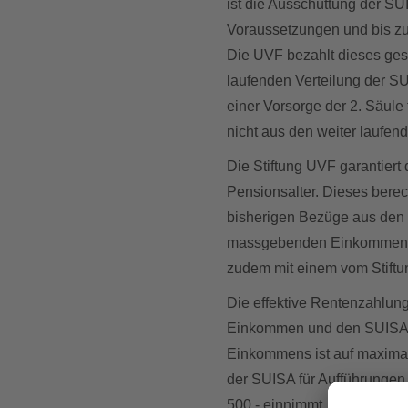
ist die Ausschüttung der SU
Voraussetzungen und bis zu
Die UVF bezahlt dieses ges
laufenden Verteilung der S
einer Vorsorge der 2. Säule 
nicht aus den weiter laufen
Die Stiftung UVF garantier
Pensionsalter. Dieses berec
bisherigen Bezüge aus den
massgebenden Einkommen), i
zudem mit einem vom Stiftung
Die effektive Rentenzahlun
Einkommen und den SUISA-V
Einkommens ist auf maximal 
der SUISA für Aufführungen
500.- einnimmt, erhält von d