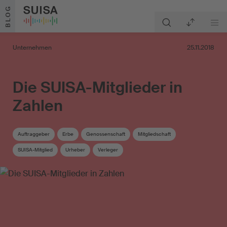
Zum Inhalt springen
BLOG
Unternehmen
25.11.2018
Die SUISA-Mitglieder in
Zahlen
Auftraggeber
Erbe
Genossenschaft
Mitgliedschaft
SUISA-Mitglied
Urheber
Verleger