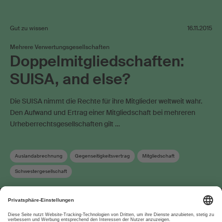
Gut zu wissen
16.11.2015
Mehrere Verwertungsgesellschaften
Doppelmitgliedschaften:
SUISA, and else?
Die SUISA nimmt die Rechte für ihre Mitglieder weltweit wahr.
Den Aufwand und Ertrag einer Mitgliedschaft bei mehreren
Urheberrechtsgesellschaften gilt …
Auslandabrechnung
Gegenseitigkeitsvertrag
Mitgliedschaft
Schwestergesellschaft
Über uns