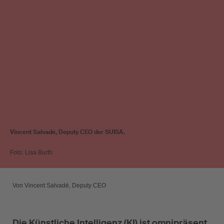
Vincent Salvadé, Deputy CEO der SUISA.
Foto: Lisa Burth
Von Vincent Salvadé, Deputy CEO
Die Künstliche Intelligenz (KI) ist omnipräsent.