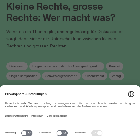
Kleine Rechte, grosse
Rechte: Wer macht was?
Wenn es ein Thema gibt, das regelmässig für Diskussionen
sorgt, dann sicher die Unterscheidung zwischen kleinen
Rechten und grossen Rechten. …
Diskussion
Eidgenössisches Institut für Geistiges Eigentum
Konzert
Originalkomposition
Schwestergesellschaft
Urheberrecht
Verlag
Wahrnehmungsvertrag
Werkanmeldung
Über uns
www.suisa.ch
Impressum
Disclaimer