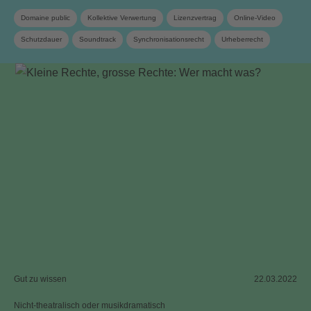
Domaine public
Kollektive Verwertung
Lizenzvertrag
Online-Video
Schutzdauer
Soundtrack
Synchronisationsrecht
Urheberrecht
Verwandte Schutzrechte
Gut zu wissen
22.03.2022
Nicht-theatralisch oder musikdramatisch