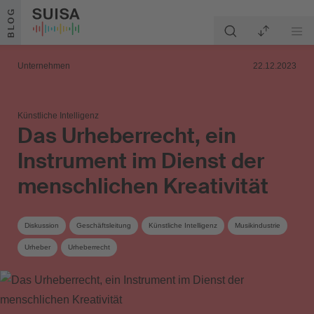
Zum Inhalt springen
BLOG
Unternehmen
22.12.2023
Künstliche Intelligenz
Das Urheberrecht, ein
Instrument im Dienst der
menschlichen Kreativität
Diskussion
Geschäftsleitung
Künstliche Intelligenz
Musikindustrie
Urheber
Urheberrecht