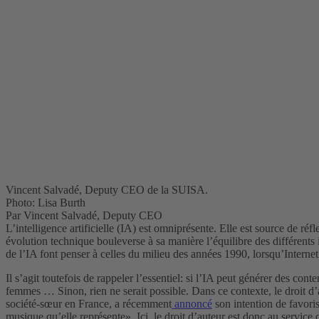
Vincent Salvadé, Deputy CEO de la SUISA.
Photo: Lisa Burth
Par Vincent Salvadé, Deputy CEO
L’intelligence artificielle (IA) est omniprésente. Elle est source de ré
évolution technique bouleverse à sa manière l’équilibre des différents i
de l’IA font penser à celles du milieu des années 1990, lorsqu’Internet
Il s’agit toutefois de rappeler l’essentiel: si l’IA peut générer des co
femmes … Sinon, rien ne serait possible. Dans ce contexte, le droit d’
société-sœur en France, a récemment
annoncé
son intention de favori
musique qu’elle représente». Ici, le droit d’auteur est donc au service