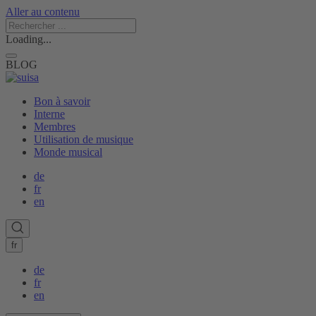
Aller au contenu
Loading...
BLOG
Bon à savoir
Interne
Membres
Utilisation de musique
Monde musical
de
fr
en
fr
de
fr
en