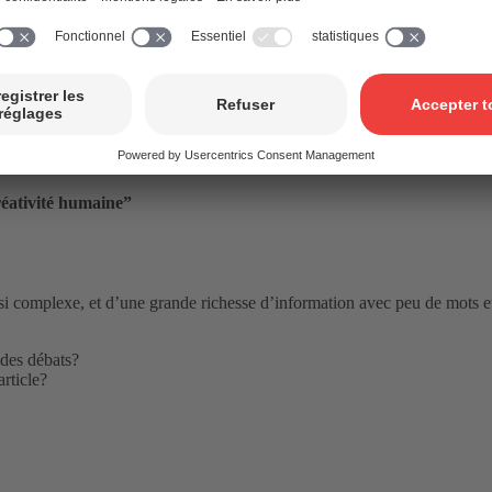
cela qu’il est passionnant …
réativité humaine
”
t si complexe, et d’une grande richesse d’information avec peu de mots e
e des débats?
article?