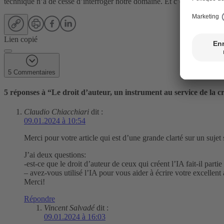
technique n’a de cesse d’interroger notre domaine. Et c’est bien pour 
Lien copié
5 Commentaires
5 réponses à “
Le droit d’auteur, un instrument au service de la c
Claudio Chiacchiari
dit :
09.01.2024 à 10:54
Merci pour votre article qui est d’une grande clarté sur un suje
J’ai deux questions:
-est-ce que le droit d’auteur de ceux qui créent l’IA fait-il parti
– avez-vous utilisé l’IA pour vous aider à écrire votre excellent 
Merci!
Répondre
Vincent Salvadé
dit :
09.01.2024 à 16:03