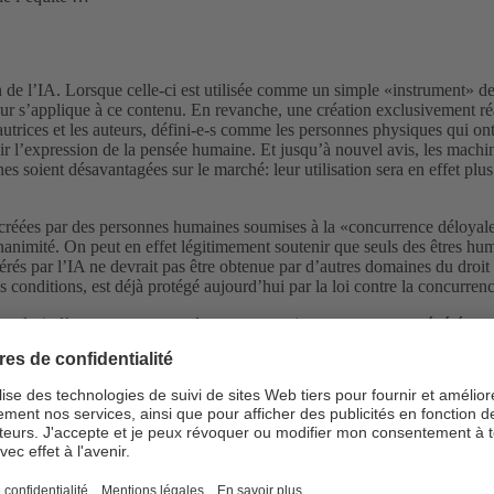
n de l’IA. Lorsque celle-ci est utilisée comme un simple «instrument» de
eur s’applique à ce contenu. En revanche, une création exclusivement réa
autrices et les auteurs, défini-e-s comme les personnes physiques qui ont 
 savoir l’expression de la pensée humaine. Et jusqu’à nouvel avis, les ma
nes soient désavantagées sur le marché: leur utilisation sera en effet plu
s créées par des personnes humaines soumises à la «concurrence déloyale
’unanimité. On peut en effet légitimement soutenir que seuls des êtres hu
érés par l’IA ne devrait pas être obtenue par d’autres domaines du droit (
nes conditions, est déjà protégé aujourd’hui par la loi contre la concurren
u droit d’auteur pour accorder une protection aux contenus générés par o
soit pas plus attractif commercialement que les œuvres dues à la créativi
 de légiférer sur ces questions. Cela aussi parce qu’il devrait être de plu
 par le droit d’auteur) et une création exclusivement générée par l’IA 