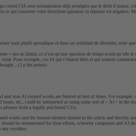
i créent l’IA sont normalement déjà protégées par le droit d’auteur, 
Et en ce qui concerne votre deuxième question: la réponse est négative. Mai
aire mais plutôt sporadique et dans un semblant de désordre; reste que la
nte » per-se (latin), ce n’est qu’une question de temps avant qu’elle le 
es à venir. Pour exemple, ces IA qui s’étaient liées et qui avaient comm
thought…(3 p’tits points)
 and non-AI created works are blurred at best of times. For example, si
 loops, etc., could be interpreted as using some sort of « AI » in the
is phrases from a legally purchased CD).
rated works and the human element (hinted in the article and thereby ass
uld be remunerated for their efforts, whereby computers and AI shoul
 any royalties.