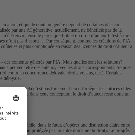
 création, et que le contenu généré dépend de certaines décisions
lisée par une AI générative, actuellement, ne bénéficie pas de la
créé l’œuvre; ensuite parce que l’objet du droit d’auteur (c’est-à-dire
chines n’ont pas d’esprit … Par conséquent, comme les créations de l’IA
s coûteuse et plus compliquée en raison des licences de droit d’auteur à
» des contenus générés par l’IA. Mais quelles sont les solutions?
mains peuvent être des auteurs, avec les droits correspondants. Se pose
loi contre la concurrence déloyale, droits voisins, etc.). Certains
ce déloyale.
rdinateur. Cela n’est pas forcément faux. Protéger les autrices et les
té humaine. Même dans cette conception, le droit d’auteur reste donc un
s en plus difficile, dans le futur, d’opérer une distinction claire entre
(non protégée, ou protégée par un autre domaine du droit). Le progrès