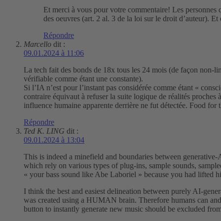
Et merci à vous pour votre commentaire! Les personnes qu
des oeuvres (art. 2 al. 3 de la loi sur le droit d’auteur). 
Répondre
Marcello
dit :
09.01.2024 à 11:06
La tech fait des bonds de 18x tous les 24 mois (de façon non-liné
vérifiable comme étant une constante).
Si l’IA n’est pour l’instant pas considérée comme étant « conscie
contraire équivaut à refuser la suite logique de réalités proch
influence humaine apparente derrière ne fut détectée. Food for 
Répondre
Ted K. LING
dit :
09.01.2024 à 13:04
This is indeed a minefield and boundaries between generative-AI
which rely on various types of plug-ins, sample sounds, sampled
« your bass sound like Abe Laboriel » because you had lifted h
I think the best and easiest delineation between purely AI-gene
was created using a HUMAN brain. Therefore humans can and sho
button to instantly generate new music should be excluded from