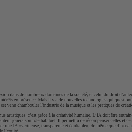
flexion dans de nombreux domaines de la société, et celui du droit d’auteu
ntérêts en présence. Mais il y a de nouvelles technologies qui questionne
 est venu chambouler l’industrie de la musique et les pratiques de créati
ntenus artistiques, c’est grâce à la créativité humaine. L’IA doit être e
auteur jouera son rôle habituel. Il permettra de récompenser celles et c
ser une IA «vertueuse, transparente et équitable», de même que d’ «assur
 de l’équité …