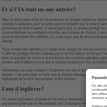
Et si l’IA était un une autrice?
Mais le débat porte aussi sur la protection du résultat obtenu au moye
artistiques humaines, on s’accorde pour reconnaître que le droit d’aut
protection du droit d’auteur: d’abord parce que ce dernier protège les 
l’œuvre littéraire ou artistique) doit être une création de l’esprit, à
peuvent librement être utilisées, il y a un risque que les œuvres humai
obtenir.
Nous devons être attentifs à ce risque et au danger de voir les œuvre
L’idée de protéger de tels contenus par le droit d’auteur ne fait pas l
donc la question de savoir si la protection des contenus artistiques gén
juristes sont d’ailleurs d’avis que le résultat produit par l’IA, à certai
Néanmoins, des pays comme l’Angleterre ont pris le parti de recourir a
auteurs, c’est aussi faire en sorte que le résultat obtenu par l’IA ne 
instrument au service des hommes et des femmes.
Faut-il légiférer?
En Suisse également, il faudra tôt ou tard se demander s’il est nécessaire
une œuvre créée par un être humain avec l’assistance de l’IA (protégée