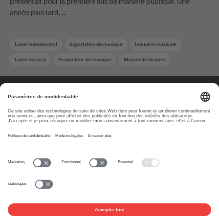
présentait pour la première fois de manière publique. Une
année plus tard, …
Label indépendant
Exportation de musique
Industrie musicale
Label musical
Producteur de musique
Maison de disques
Musique suisse
Association
Édition
À propos
www.suisa.ch
Impressum
Clause de non-
responsabilité
Conditions d’utilisation
Paramètres de confidentialité