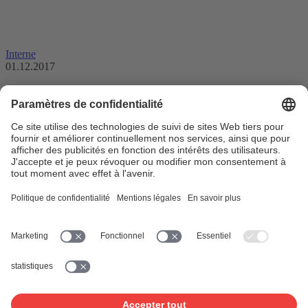
Interne
01.12.2017
Révision du droit d’auteur: les auteurs et
éditeurs doivent pouvoir mieux profiter
de l’utilisation en ligne de leurs œuvres
La semaine dernière, le Conseil fédéral a adopté le message relatif à
la nouvelle loi sur le droit d’auteur. SUISA …
AGUR12
Conseil federal
Producteur de contenu
Licences en
ligne
Diffusion de musique en ligne
Utilisation en ligne
Réseaux
sociaux
Streaming
Droit d'auteur
Revision du droit d’auteur
Utilisation
d’œuvres sur Internet
www.suisa.ch
À propos