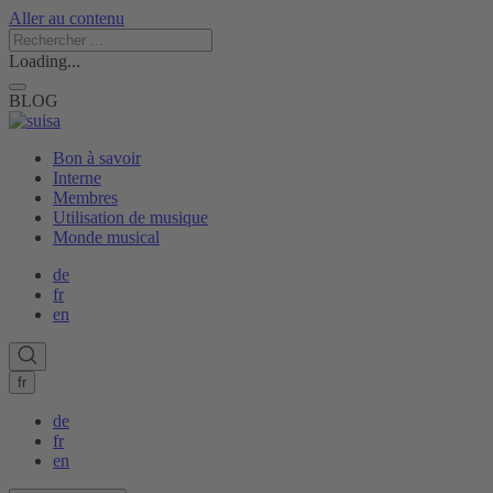
Aller au contenu
Loading...
BLOG
Bon à savoir
Interne
Membres
Utilisation de musique
Monde musical
de
fr
en
fr
de
fr
en