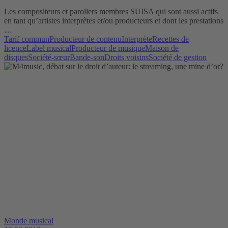
Les compositeurs et paroliers membres SUISA qui sont aussi actifs
en tant qu’artistes interprètes et/ou producteurs et dont les prestations
…
Tarif commun
Producteur de contenu
Interprète
Recettes de
licence
Label musical
Producteur de musique
Maison de
disques
Société-sœur
Bande-son
Droits voisins
Société de gestion
Monde musical