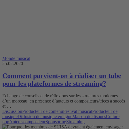
Monde musical
25.02.2020
Comment parvient-on à réaliser un tube
pour les plateformes de streaming?
Echange de conseils et de réflexions sur les structures modernes
d’un morceau, en présence d’auteurs et compositeurs/trices à succès
et …
Discussion
Producteur de contenu
Festival musical
Producteur de
musique
Diffusion de musique en ligne
Maison de disques
Culture
pop
Auteur-compositeur
Sponsoring
Streaming