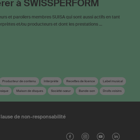
érer à SWISSPERFORM
rs et paroliers membres SUISA qui sont aussi actifs en tant
terprètes et/ou producteurs et dont les prestations …
Producteur de contenu
Interprète
Recettes de licence
Label musical
usique
Maison de disques
Société-sœur
Bande-son
Droits voisins
n
lause de non-responsabilité