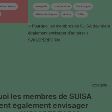
sique de fond
Interprète
Label musical
Contrat-type
Maison de disques
Auteur
Édition
Contrat d’édition
Éditeur
Droits voisins
07.06.2018
uoi les membres de SUISA
ent également envisager