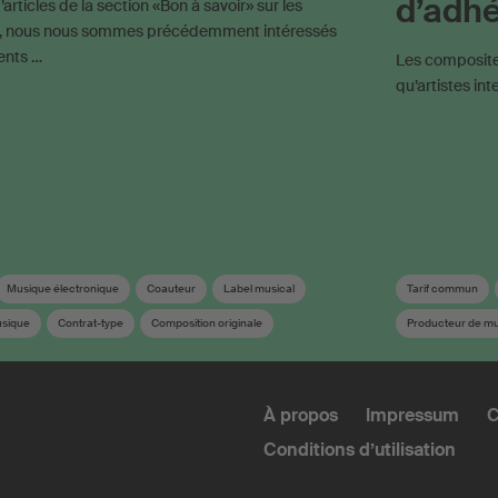
d’adh
’articles de la section «Bon à savoir» sur les
, nous nous sommes précédemment intéressés
ents …
Les compositeu
qu’artistes in
Musique électronique
Coauteur
Label musical
Tarif commun
usique
Contrat-type
Composition originale
Producteur de m
ion
Droit d'auteur
Droits voisins
Société de gestio
uvres
À propos
Impressum
C
Conditions d’utilisation