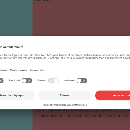
31.03.2021
Interne
La gestion collective 
uoi
service destiné à la fo
créateurs et aux utili
de musique
prises, créant
. …
Qu’il s’agisse de musique de fond au sein d’entrep
nouveau forfait en faveur des petites entreprises 