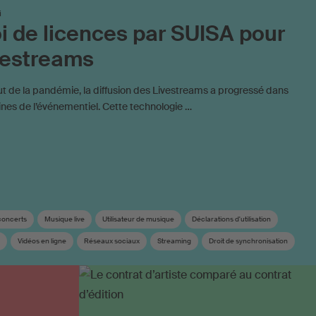
i
oi de licences par SUISA pour
vestreams
t de la pandémie, la diffusion des Livestreams a progressé dans
nes de l’événementiel. Cette technologie …
concerts
Musique live
Utilisateur de musique
Déclarations d'utilisation
Vidéos en ligne
Réseaux sociaux
Streaming
Droit de synchronisation
Utilisation d’œuvres sur Internet