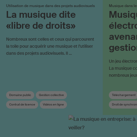
Utilisation de musique dans des projets audiovisuels
Musique dans le
La musique dite
Musiqu
«libre de droits»
électr
avenan
Nombreux sont celles et ceux qui parcourent
gestio
la toile pour acquérir une musique et l’utiliser
dans des projets audiovisuels. Il …
Un jeu électro
La musique con
nombreux jeux
Domaine public
Gestion collective
Téléchargement
Contrat de licence
Vidéos en ligne
Droit de synchron
Durée de protection
Bande-son
Contrat de gestio
Droit de synchronisation
Droit d'auteur
Droits voisins