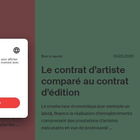
10.03.2020
Bon à savoir
05.03.2020
est un
Le contrat d’artiste
is aux
comparé au contrat
sateurs
d’édition
Le producteur économique (par exemple un
label), finance la réalisation d’enregistrements
rises ou du
comprenant des prestations d’artistes
pour les …
exécutants en vue de promouvoir …