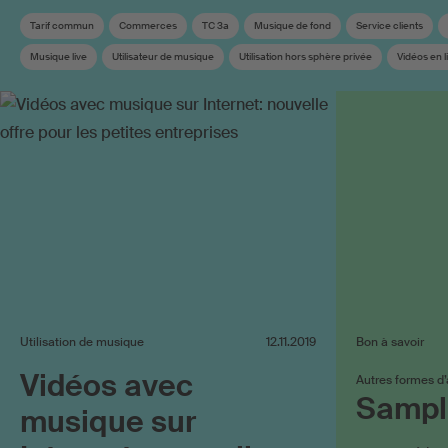
Tarif commun
Commerces
TC 3a
Musique de fond
Service clients
Musique live
Utilisateur de musique
Utilisation hors sphère privée
Vidéos en l
Réseaux sociaux
Tarif
Droits voisins
Utilisation de musique
12.11.2019
Bon à savoir
Vidéos avec
Autres formes d
Sampli
musique sur