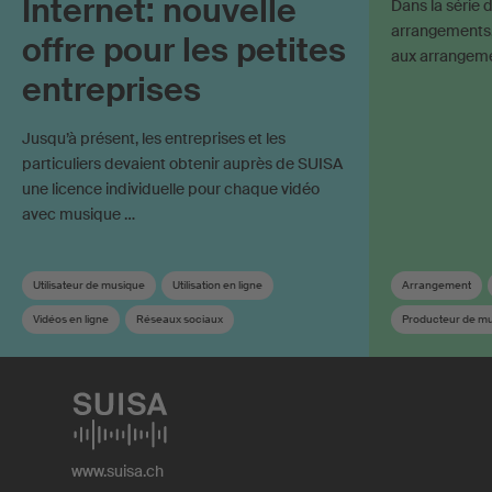
Internet: nouvelle
Dans la série d
arrangements
offre pour les petites
aux arrangem
entreprises
Jusqu’à présent, les entreprises et les
particuliers devaient obtenir auprès de SUISA
une licence individuelle pour chaque vidéo
avec musique …
Utilisateur de musique
Utilisation en ligne
Arrangement
Vidéos en ligne
Réseaux sociaux
Producteur de m
Droit de synchronisation
Droits voisins
Durée de protect
Utilisation d’œuvres sur Internet
Déclaration d‘oe
www.suisa.ch