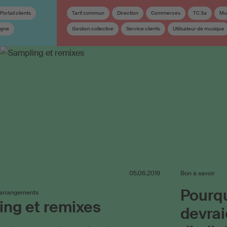
Portail clients
Tarif commun
Direction
Commerces
TC 3a
Mu
igne
Gestion collective
Service clients
Utilisateur de musique
Utilisation en ligne
Vidéos en ligne
Droits voisins
05.06.2019
Bon à savoir
Pourq
’arrangements
ng et remixes
devrai