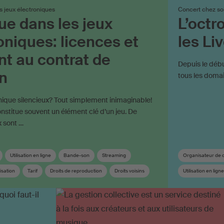
s jeux électroniques
Concert chez so
e dans les jeux
L’octr
oniques: licences et
les Li
t au contrat de
Depuis le débu
n
tous les domai
nique silencieux? Tout simplement inimaginable!
stitue souvent un élément clé d’un jeu. De
 sont …
Utilisation en ligne
Bande-son
Streaming
Organisateur de 
isation
Tarif
Droits de reproduction
Droits voisins
Utilisation en ligne
n
Droits voisins