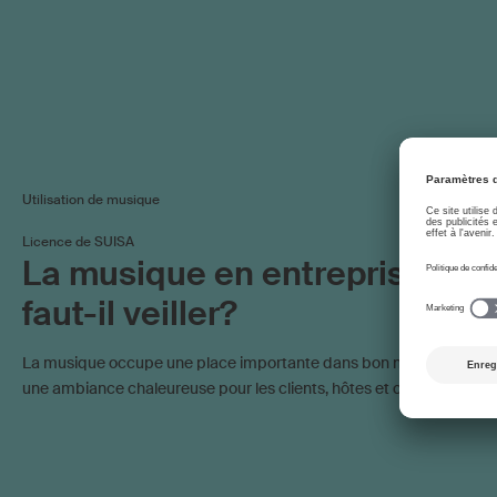
Utilisation de musique
Licence de SUISA
La musique en entreprise: à q
faut-il veiller?
La musique occupe une place importante dans bon nombre d’entre
une ambiance chaleureuse pour les clients, hôtes et collaborateurs