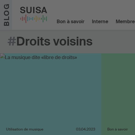
Aller au contenu
BLOG
Bon à savoir
Interne
Membre
#
Droits voisins
Utilisation de musique
03.04.2023
Bon à savoir