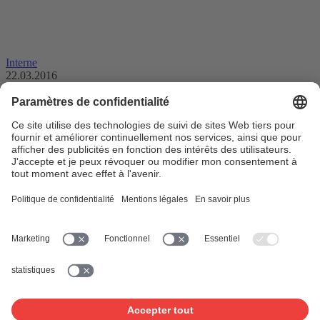
Interne
22.03.2016
Au cœur de l’action et mettant tout en
œuvre pour améliorer les prestations en
faveur des membres
Un coup d’œil aux prestations que SUISA propose à ses membres le
montre: les nouveautés apparues ces dernières années ont …
Portail clients
Mon compte
Services aux
membres
Affiliation
Décompte trimestriel
Banque de données des
œuvres
www.suisa.ch
À propos