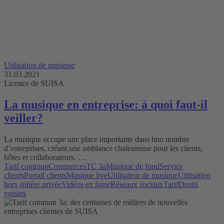
Utilisation de musique
31.03.2021
Licence de SUISA
La musique en entreprise: à quoi faut-il
veiller?
La musique occupe une place importante dans bon nombre
d’entreprises, créant une ambiance chaleureuse pour les clients,
hôtes et collaborateurs. …
Tarif commun
Commerces
TC 3a
Musique de fond
Service
clients
Portail clients
Musique live
Utilisateur de musique
Utilisation
hors sphère privée
Vidéos en ligne
Réseaux sociaux
Tarif
Droits
voisins