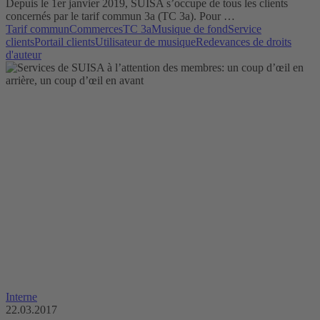
Depuis le 1er janvier 2019, SUISA s’occupe de tous les clients
concernés par le tarif commun 3a (TC 3a). Pour …
Tarif commun
Commerces
TC 3a
Musique de fond
Service
clients
Portail clients
Utilisateur de musique
Redevances de droits
d'auteur
Interne
22.03.2017