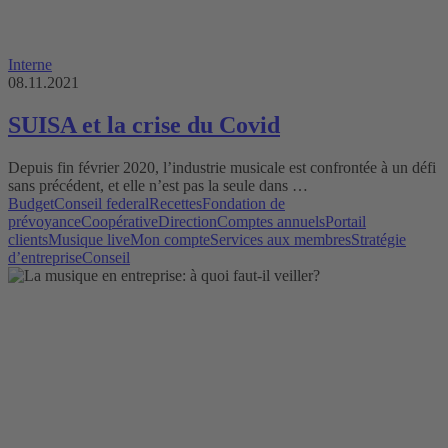
Interne
08.11.2021
SUISA et la crise du Covid
Depuis fin février 2020, l’industrie musicale est confrontée à un défi
sans précédent, et elle n’est pas la seule dans …
Budget
Conseil federal
Recettes
Fondation de
prévoyance
Coopérative
Direction
Comptes annuels
Portail
clients
Musique live
Mon compte
Services aux membres
Stratégie
d’entreprise
Conseil