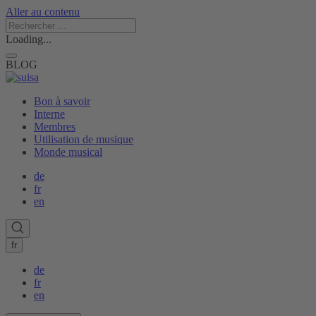
Aller au contenu
Loading...
BLOG
Bon à savoir
Interne
Membres
Utilisation de musique
Monde musical
de
fr
en
fr
de
fr
en