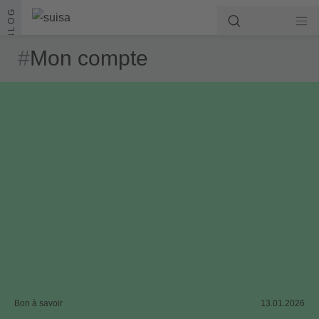
Aller au contenu
BLOG
#
Mon compte
Bon à savoir
13.01.2026