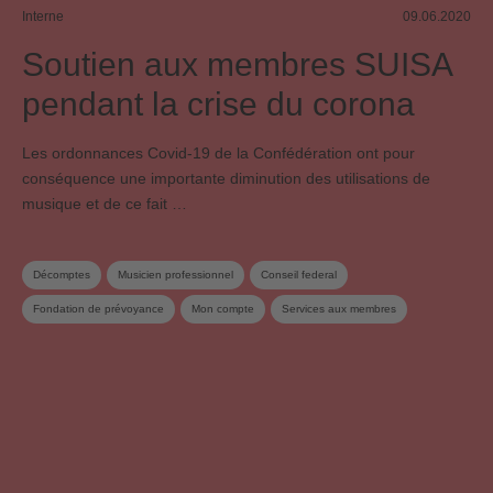
Interne
09.06.2020
Soutien aux membres SUISA
pendant la crise du corona
Les ordonnances Covid-19 de la Confédération ont pour
conséquence une importante diminution des utilisations de
musique et de ce fait …
Décomptes
Musicien professionnel
Conseil federal
Fondation de prévoyance
Mon compte
Services aux membres
Affiliation
Membre SUISA
Redevances de droits d'auteur
Société de gestion