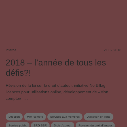
Interne
21.02.2018
2018 – l’année de tous les
défis?!
Révision de la loi sur le droit d'auteur, initiative No Billag,
licences pour utilisations online, développement de «Mon
compte» ... …
Direction
Mon compte
Services aux membres
Utilisation en ligne
Service public
SRG SSR
Droit d'auteur
Revision du droit d’auteur