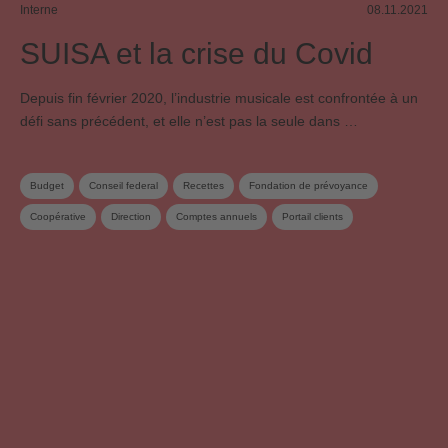
Interne
08.11.2021
SUISA et la crise du Covid
Depuis fin février 2020, l’industrie musicale est confrontée à un
défi sans précédent, et elle n’est pas la seule dans …
Budget
Conseil federal
Recettes
Fondation de prévoyance
Coopérative
Direction
Comptes annuels
Portail clients
Musique live
Mon compte
Services aux membres
Stratégie d’entreprise
Conseil