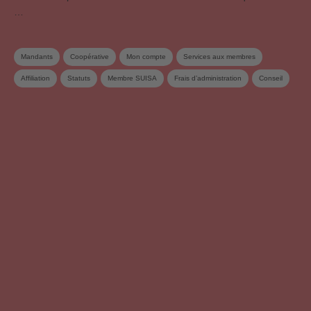
…
Mandants
Coopérative
Mon compte
Services aux membres
Affiliation
Statuts
Membre SUISA
Frais d’administration
Conseil