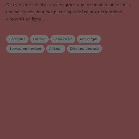
Des versements plus rapides grâce aux décomptes trimestriels,
une saisie des données plus simple grâce aux déclarations
d’œuvres en ligne, …
Décomptes
Direction
Portail clients
Mon compte
Services aux membres
Affiliation
Décompte trimestriel
Déclaration d‘oeuvres