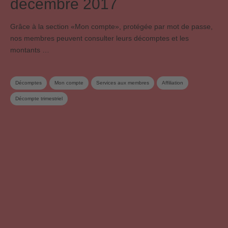
décembre 2017
Grâce à la section «Mon compte», protégée par mot de passe,
nos membres peuvent consulter leurs décomptes et les
montants …
Décomptes
Mon compte
Services aux membres
Affiliation
Décompte trimestriel