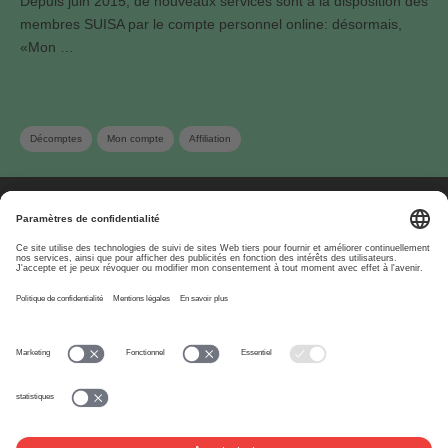
Depuis juin 2015, de nouveaux services sont à la disposition des
membres SUISA par le compte personnel online: désormais,
«Mon …
Décomptes
Mon compte
Affiliation
À propos
www.suisa.ch
Impressum
Clause de non-
responsabilité
Conditions d’utilisation