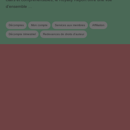
d’ensemble …
Décomptes
Mon compte
Services aux membres
Affiliation
Décompte trimestriel
Redevances de droits d'auteur