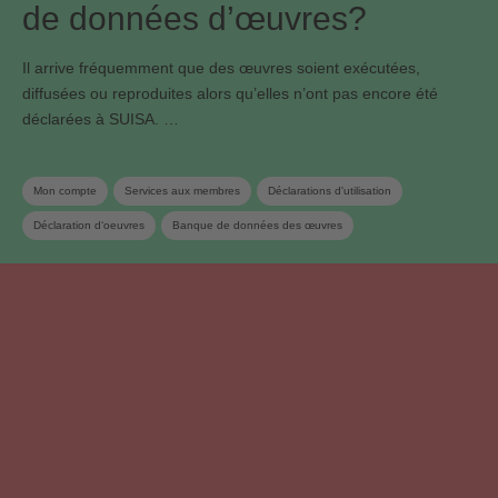
de données d’œuvres?
Il arrive fréquemment que des œuvres soient exécutées,
diffusées ou reproduites alors qu’elles n’ont pas encore été
déclarées à SUISA. …
Mon compte
Services aux membres
Déclarations d'utilisation
Déclaration d‘oeuvres
Banque de données des œuvres