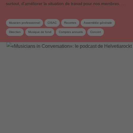
surtout, d’améliorer la situation de travail pour nos membres. …
Musicien professionnel
CISAC
Recettes
Assemblée générale
Direction
Musique de fond
Comptes annuels
Concert
Musique live
Recettes de licence
Membre SUISA
Redevances de droits d'auteur