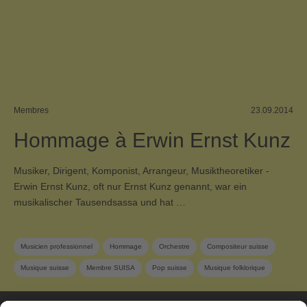
Membres
23.09.2014
Hommage à Erwin Ernst Kunz
Musiker, Dirigent, Komponist, Arrangeur, Musiktheoretiker -
Erwin Ernst Kunz, oft nur Ernst Kunz genannt, war ein
musikalischer Tausendsassa und hat …
Musicien professionnel
Hommage
Orchestre
Compositeur suisse
Musique suisse
Membre SUISA
Pop suisse
Musique folklorique