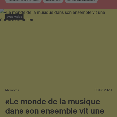
Affiliation
Membre SUISA
Redevances de droits d'auteur
Société de gestion
avec vidéo
Membres
08.05.2020
«Le monde de la musique
dans son ensemble vit une