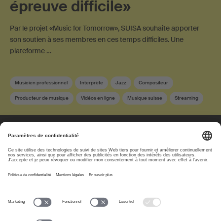
épreuve difficile»
Par le projet «Music for Tomorrow», SUISA souhaite apporter
son soutien à ses membres en ces temps difficiles. Une
plateforme …
Musicien professionnel
Interprète
Jazz
Compositeur
Producteur de musique
Vidéos en ligne
Musique suisse
Streaming
SUISA Music Stories
Membre SUISA
Éditeur
À propos
www.suisa.ch
Impressum
Clause de non-
responsabilité