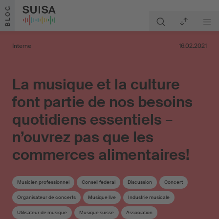
Aller au contenu
BLOG
Interne
16.02.2021
La musique et la culture
font partie de nos besoins
quotidiens essentiels –
n’ouvrez pas que les
commerces alimentaires!
Musicien professionnel
Conseil federal
Discussion
Concert
Organisateur de concerts
Musique live
Industrie musicale
Utilisateur de musique
Musique suisse
Association